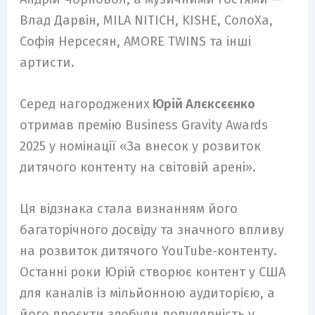
Влад Дарвін, MILA NITICH, KISHE, СолоХа,
Софія Нерсесян, AMORE TWINS та інші
артисти.
Серед нагороджених
Юрій Алєксєєнко
отримав премію Business Gravity Awards
2025 у номінації «За внесок у розвиток
дитячого контенту на світовій арені».
Ця відзнака стала визнанням його
багаторічного досвіду та значного впливу
на розвиток дитячого YouTube-контенту.
Останні роки Юрій створює контент у США
для каналів із мільйонною аудиторією, а
його проєкти здобули популярність у