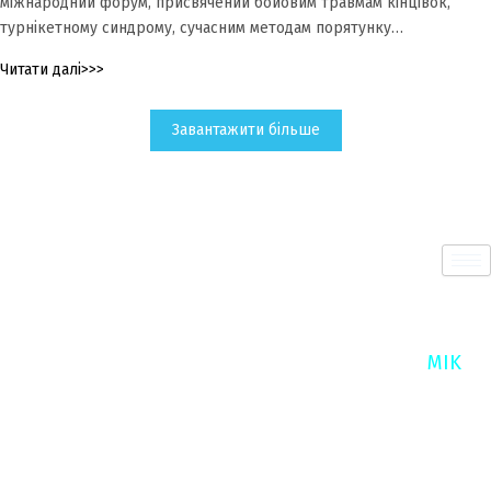
міжнародний форум, присвячений бойовим травмам кінцівок,
турнікетному синдрому, сучасним методам порятунку…
Читати далі>>>
Завантажити більше
E-mail:
culture.trend.com@gmail.com
Copyright © 2024 Culture Trend | Powered by
MIK