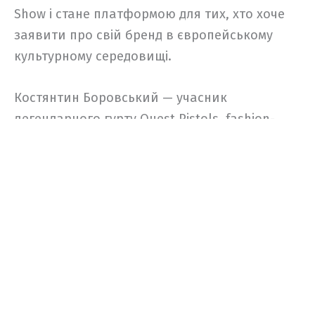
Show і стане платформою для тих, хто хоче
заявити про свій бренд в європейському
культурному середовищі.
Костянтин Боровський — учасник
легендарного гурту Quest Pistols, fashion-
стиліст, власник бренду, експерт шоу «Топ-
модель по-українськи». Поділиться власним
досвідом розвитку персонального бренду та
роботи в індустрії.
Зірковий гість
Костянтин Боровський — учасник