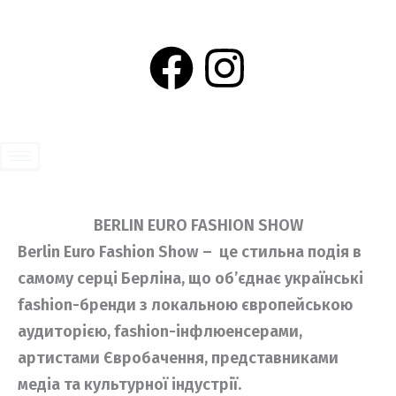
Перейти
до
F
I
вмісту
a
n
c
s
e
t
BERLIN EURO FASHION SHOW
b
a
Berlin Euro Fashion Show – це стильна подія в
o
g
самому серці Берліна, що об’єднає українські
fashion-бренди з локальною європейською
o
r
аудиторією, fashion-інфлюенсерами,
артистами Євробачення, представниками
k
a
медіа та культурної індустрії.