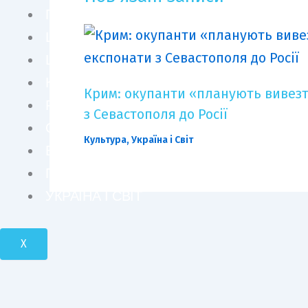
ПЕРСОНИ
ШОУ БІЗНЕС
LIFE STYLE
КУЛЬТУРА
Крим: окупанти «планують вивезт
FASHION
з Севастополя до Росії
СУСПІЛЬСТВО
Культура
,
Україна і Світ
БІЗНЕС І ТЕХНОЛОГІЇ
ПОДОРОЖІ І КРАСА
УКРАЇНА І СВІТ
X