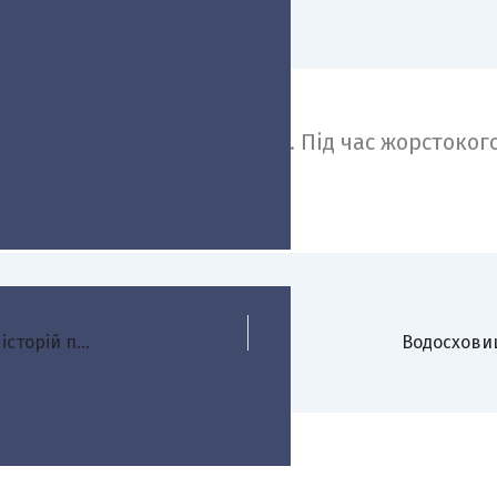
інальну справу в 1945 році. Під час жорстокого
MELANYA презентує альбом «Незламна» — п’ять історій про любов, очікування, силу і боротьбу в часи війни