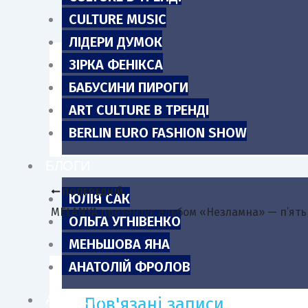
m
CULTURE MUSIC
ЛІДЕРИ ДУМОК
ЗІРКА ФЕНІКСА
БАБУСИНИ ПИРОГИ
Каральні служби СРСР завели крим
ART CULTURE В ТРЕНДІ
помер
BERLIN EURO FASHION SHOW
БЛОГИ
ПОПЕРЕДНІЙ
ЮЛІЯ САК
ОЛЬГА УГНІВЕНКО
МЕНЬШОВА ЯНА
АНАТОЛІЙ ФРОЛОВ
АНОНСИ
Пов'язані записи