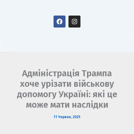
Перейти
до
F
I
вмісту
a
n
c
s
e
t
b
a
o
g
o
r
k
a
m
Адміністрація Трампа
хоче урізати військову
допомогу Україні: які це
може мати наслідки
11 Червня, 2025