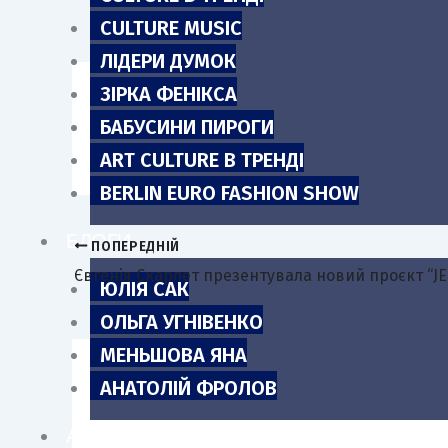
m
CULTURE MUSIC
ЛІДЕРИ ДУМОК
ЗІРКА ФЕНІКСА
БАБУСИНИ ПИРОГИ
Про свій досвід і боротьбу за рів
ART CULTURE В ТРЕНДІ
BERLIN EURO FASHION SHOW
БЛОГИ
ПОПЕРЕДНІЙ
Євгенія Скарлет презентувала новий проєкт “J
ЮЛІЯ САК
ОЛЬГА УГНІВЕНКО
МЕНЬШОВА ЯНА
АНАТОЛІЙ ФРОЛОВ
Пов'язані записи
АНОНСИ