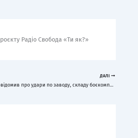
проєкту Радіо Свобода «Ти як?»
ДАЛІ
Генштаб повідомив про удари по заводу, складу боєкомплекту та аеродрому в Росії