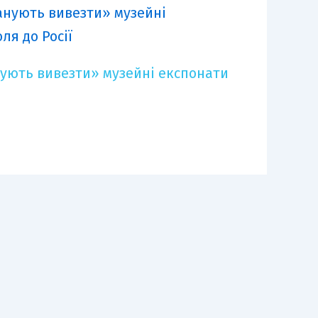
ують вивезти» музейні експонати