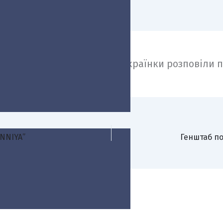
ні права українців у Швеції українки розповіли 
ENNIYA”