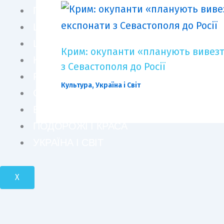
ПЕРСОНИ
ШОУ БІЗНЕС
LIFE STYLE
Крим: окупанти «планують вивезт
КУЛЬТУРА
з Севастополя до Росії
FASHION
Культура
,
Україна і Світ
СУСПІЛЬСТВО
БІЗНЕС І ТЕХНОЛОГІЇ
ПОДОРОЖІ І КРАСА
УКРАЇНА І СВІТ
X