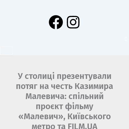
Перейти
до
F
I
вмісту
a
n
c
s
e
t
b
a
У столиці презентували
потяг на честь Казимира
o
g
Малевича: спільний
o
r
проєкт фільму
«Малевич», Київського
k
a
метро та FILM.UA