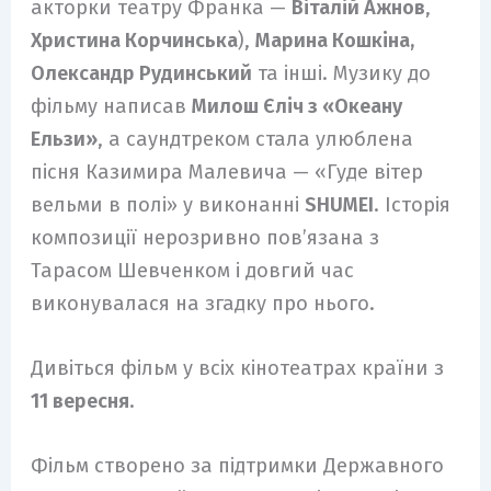
акторки театру Франка —
Віталій Ажнов
,
Христина Корчинська
),
Марина Кошкіна,
Олександр Рудинський
та інші. Музику до
фільму написав
Милош Єліч з «Океану
Ельзи»
, а саундтреком стала улюблена
пісня Казимира Малевича — «Гуде вітер
вельми в полі» у виконанні
SHUMEI
. Історія
композиції нерозривно пов’язана з
Тарасом Шевченком і довгий час
виконувалася на згадку про нього.
Дивіться фільм у всіх кінотеатрах країни з
11 вересня
.
Фільм створено за підтримки Державного