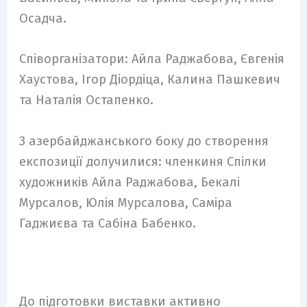
Осадча.
Співорганізатори: Айлa Раджабова, Євгенія
Хаустова, Ігор Діордіца, Калина Пашкевич
та Наталія Остапенко.
З азербайджанського боку до створення
експозиції долучилися: членкиня Спілки
художників Айла Раджабова, Бекалі
Мурсалов, Юлія Мурсалова, Саміра
Гаджиєва та Сабіна Бабенко.
До підготовки виставки активно