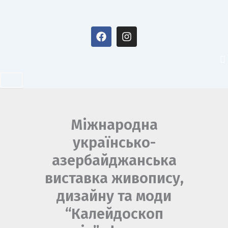
Перейти
до
F
I
вмісту
a
n
c
s
e
t
b
a
o
g
o
r
k
a
m
Міжнародна
українсько-
азербайджанська
виставка живопису,
дизайну та моди
“Калейдоскоп