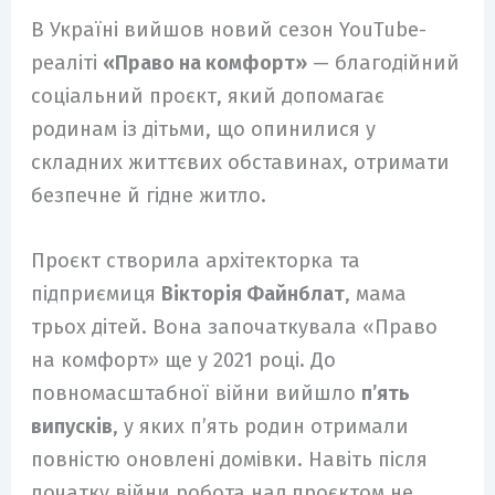
В Україні вийшов новий сезон YouTube-
реаліті
«Право на комфорт»
— благодійний
соціальний проєкт, який допомагає
родинам із дітьми, що опинилися у
складних життєвих обставинах, отримати
безпечне й гідне житло.
Проєкт створила архітекторка та
підприємиця
Вікторія Файнблат
, мама
трьох дітей. Вона започаткувала «Право
на комфорт» ще у 2021 році. До
повномасштабної війни вийшло
п’ять
випусків
, у яких п’ять родин отримали
повністю оновлені домівки. Навіть після
початку війни робота над проєктом не