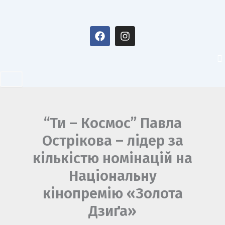
Перейти
до
F
I
вмісту
a
n
c
s
e
t
b
a
o
g
o
r
k
a
m
“Ти – Космос” Павла
Острікова – лідер за
кількістю номінацій на
Національну
кінопремію «Золота
Дзиґа»