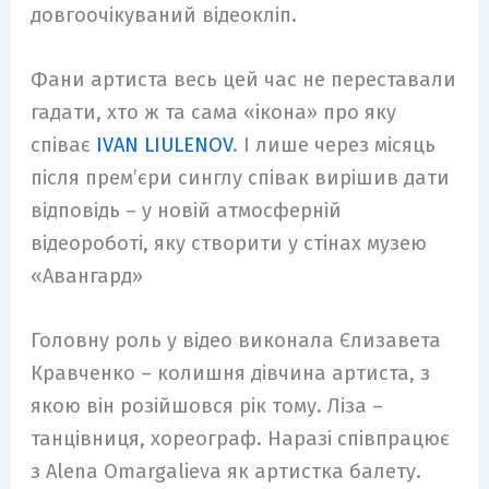
довгоочікуваний відеокліп.
Фани артиста весь цей час не переставали
гадати, хто ж та сама «ікона» про яку
співає
IVAN LIULENOV
. І лише через місяць
після прем’єри синглу співак вирішив дати
відповідь – у новій атмосферній
відеороботі, яку створити у стінах музею
«Авангард»
Головну роль у відео виконала Єлизавета
Кравченко – колишня дівчина артиста, з
якою він розійшовся рік тому. Ліза –
танцівниця, хореограф. Наразі співпрацює
з Alena Omargalieva як артистка балету.