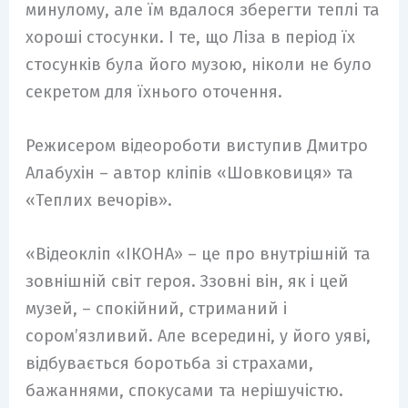
минулому, але їм вдалося зберегти теплі та
хороші стосунки. І те, що Ліза в період їх
стосунків була його музою, ніколи не було
секретом для їхнього оточення.
Режисером відеороботи виступив Дмитро
Алабухін – автор кліпів «Шовковиця» та
«Теплих вечорів».
«Відеокліп «ІКОНА» – це про внутрішній та
зовнішній світ героя. Ззовні він, як і цей
музей, – спокійний, стриманий і
сором’язливий. Але всередині, у його уяві,
відбувається боротьба зі страхами,
бажаннями, спокусами та нерішучістю.