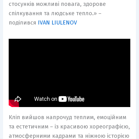
стосунків можливі повага, здорове
спілкування та людське тепло.» –
поділився
IVAN LIULENOV
Кліп вийшов напрочуд теплим, емоційним
та естетичним – із красивою хореографією,
атмосферними кадрами та ніжною історією