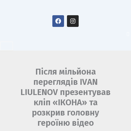
Перейти
до
F
I
вмісту
a
n
c
s
e
t
b
a
o
g
o
r
k
a
m
Після мільйона
переглядів IVAN
LIULENOV презентував
кліп «ІКОНА» та
розкрив головну
героїню відео