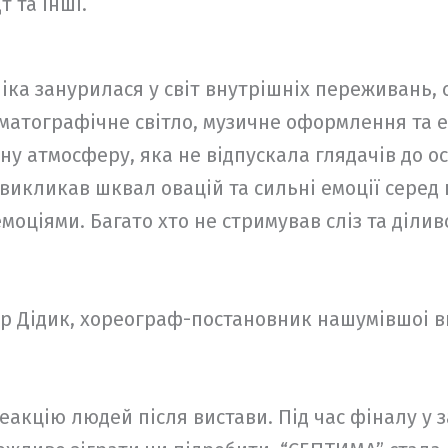
 та інші.
іка занурилася у світ внутрішніх переживань, 
матографічне світло, музичне оформлення та ем
у атмосферу, яка не відпускала глядачів до ос
викликав шквал овацій та сильні емоції серед 
моціями. Багато хто не стримував сліз та діли
р Дідик, хореограф-постановник нашумівшоі 
акцію людей після вистави. Під час фіналу у з