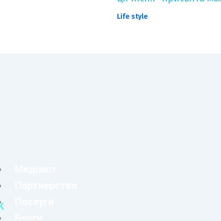
Life style
Медіакіт
Партнерство
Послуги
K
Блоги