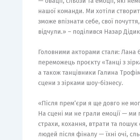
— овації, сльози та емоції, які н
нашої команди. Ми хотіли створит
зможе впізнати себе, свої почуття
відчули.» – поділився Назар Діди
Головними акторами стали: Лана Єр
переможець проєкту «Танці з зірк
а також танцівники Галина Трофім
сцени з зірками шоу-бізнесу.
«Після премʼєри я ще довго не мо
На сцені ми не грали емоції — ми
страхи, кохання, втрати та пошук
людей після фіналу — їхні очі, сл