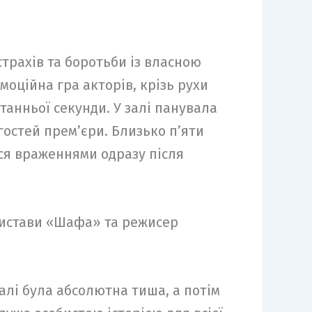
страхів та боротьби із власною
оційна гра акторів, крізь рухи
танньої секунди. У залі панувала
гостей премʼєри. Близько пʼяти
вся враженнями одразу після
вистави «Шафа» та режисер
алі була абсолютна тиша, а потім