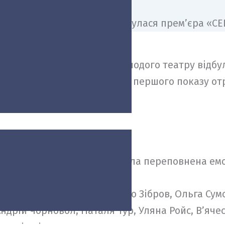
іонального академічного Молодого театру відбу
 «СЕПТИМА», яка вже після першого показу отр
р цього сезону.
old out, глядацька зала була переповнена емо
ли Віталій Кличко, Павло Зібров, Ольга Сумс
ндрій Чорновол, Наталя Тур, Уляна Ройс, Вʼяче