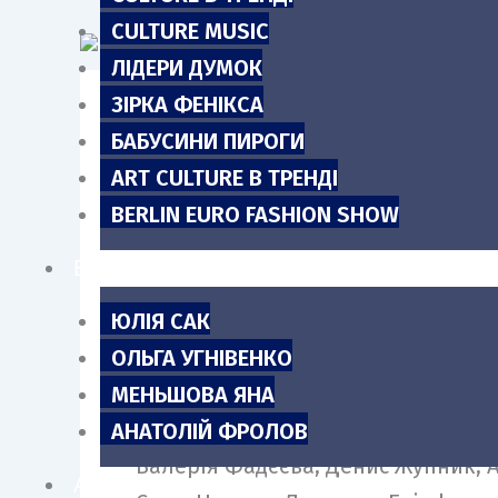
m
CULTURE MUSIC
ЛІДЕРИ ДУМОК
ЗІРКА ФЕНІКСА
БАБУСИНИ ПИРОГИ
3 червня у стінах Київського нац
ART CULTURE В ТРЕНДІ
хореографічної вистави-рефлексії
BERLIN EURO FASHION SHOW
найгарячіших театральних премʼє
БЛОГИ
ЮЛІЯ САК
Перший показ пройшов із повним s
ОЛЬГА УГНІВЕНКО
МЕНЬШОВА ЯНА
Подивитись першими виставу прийш
АНАТОЛІЙ ФРОЛОВ
Валерія Фадєєва, Денис Жупник, А
АНОНСИ