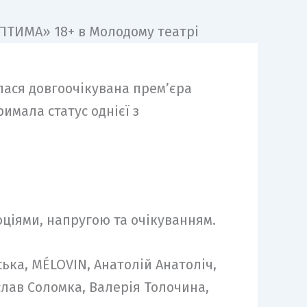
лася довгоочікувана премʼєра
имала статус однієї з
ціями, напругою та очікуванням.
ька, MÉLOVIN, Анатолій Анатоліч,
слав Соломка, Валерія Толочина,