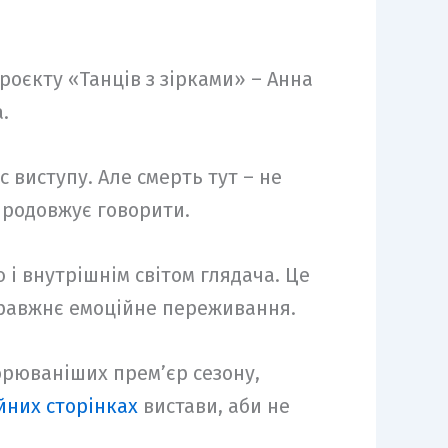
оєкту «Танців з зірками» – Анна
.
 виступу. Але смерть тут – не
ь продовжує говорити.
і внутрішнім світом глядача. Це
правжнє емоційне переживання.
орюваніших премʼєр сезону,
йних сторінках
вистави, аби не