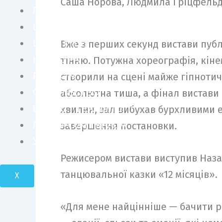
Саша Норова, Людмила Гріцфельдт
ПЕРСОНИ
ШОУ БІЗНЕС
LIFE STYLE
Вже з перших секунд вистави публ
КУЛЬТУРА
тінню. Потужна хореографія, кіне
FASHION
створили на сцені майже гіпнотичн
СУСПІЛЬСТВО
абсолютна тиша, а фінал вистави 
БІЗНЕС І ТЕХНОЛОГІЇ
хвилин, зал вибухав бурхливими е
ПОДОРОЖІ І КРАСА
завершення постановки.
УКРАЇНА І СВІТ
Режисером вистави виступив Наза
танцювальної казки «12 місяців».
X
«Для мене найцінніше — бачити ре