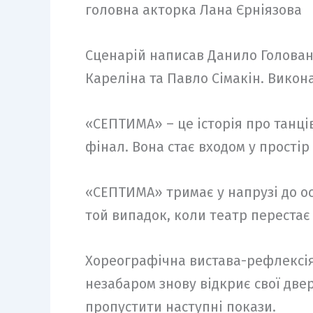
головна акторка Лана Єрніязова
Сценарій написав Данило Голован
Кареліна та Павло Сімакін. Викон
«СЕПТИМА» – це історія про танців
фінал. Вона стає входом у простір
«СЕПТИМА» тримає у напрузі до ос
той випадок, коли театр переста
Хореографічна вистава-рефлексія
незабаром знову відкриє свої двер
пропустити наступні покази.