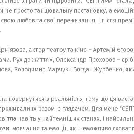
еможливо зіграти чи підробити. “СЕПТИМА” стала
и не просто танцювальну постановку, а емоцій
, свою любов та свої переживання. І після прем
к.
ніязова, актор театру та кіно – Артемій Єгоро
ами. Рух до життя», Олександр Прохоров – сріб
ова, Володимир Марчук і Богдан Журбенко, яких
гла повернутися в реальність, тому що ця виста
 проживали їх разом із глядачем. Для мене “СЕП
 світла навіть у найтемніших станах. І найсил
ьози, мовчання та емоції, які неможливо сховат