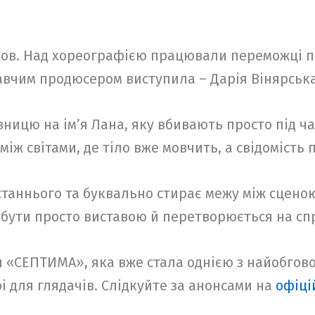
ов. Над хореографією працювали переможці пр
авчим продюсером виступила – Дарія Вінярська
ницю на ім’я Лана, яку вбивають просто під час
 між світами, де тіло вже мовчить, а свідоміст
таннього та буквально стирає межу між сценою 
є бути просто виставою й перетворюється на с
 «СЕПТИМА», яка вже стала однією з найобгов
і для глядачів. Слідкуйте за анонсами на
офіці