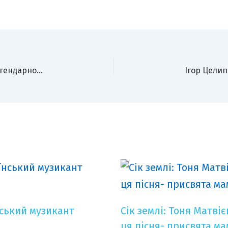
Зіркові гості першими побачили повернення легендарної комедії «Дуже страшне кіно» на великих екранах
Ігор Целип
нський музикант
Сік землі: Тоня Матві
ця пісня- присвята ма