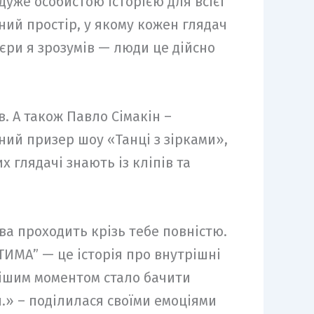
 дуже особистою історією для всієї
ний простір, у якому кожен глядач
ʼєри я зрозумів — люди це дійсно
в. А також Павло Сімакін –
ний призер шоу «Танці з зірками»,
 глядачі знають із кліпів та
ва проходить крізь тебе повністю.
ТИМА” — це історія про внутрішні
ьнішим моментом стало бачити
и.» – поділилася своїми емоціями