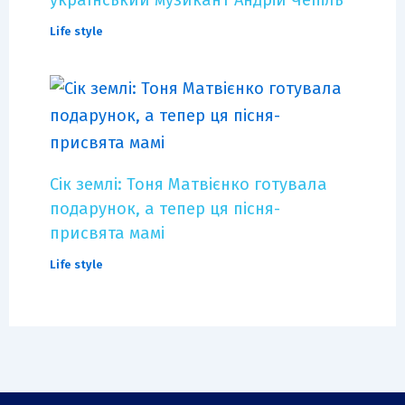
український музикант Андрій Чепіль
Life style
Сік землі: Тоня Матвієнко готувала
подарунок, а тепер ця пісня-
присвята мамі
Life style