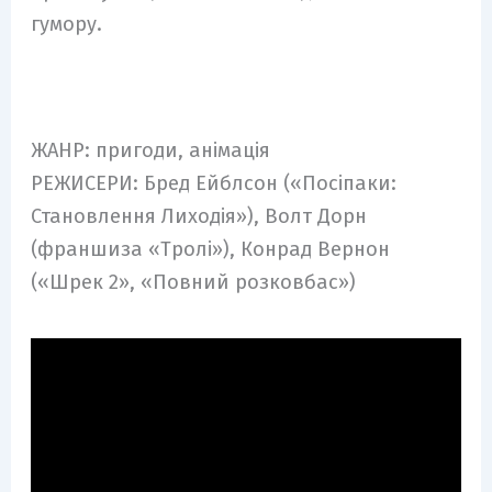
гумору.
ЖАНР: пригоди, анімація
РЕЖИСЕРИ: Бред Ейблсон («Посіпаки:
Становлення Лиходія»), Волт Дорн
(франшиза «Тролі»), Конрад Вернон
(«Шрек 2», «Повний розковбас»)