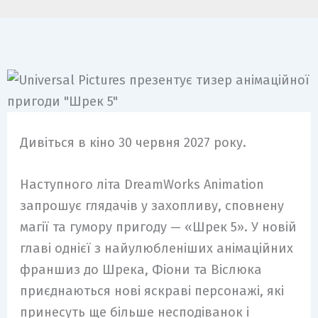
m
Дивіться в кіно 30 червня 2027 року.
Наступного літа DreamWorks Animation
запрошує глядачів у захопливу, сповнену
магії та гумору пригоду — «Шрек 5». У новій
главі однієї з найулюбленіших анімаційних
франшиз до Шрека, Фіони та Віслюка
приєднаються нові яскраві персонажі, які
принесуть ще більше несподіванок і