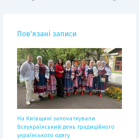
Пов'язані записи
На Київщині започаткували
Всеукраїнський день традиційного
українського одягу