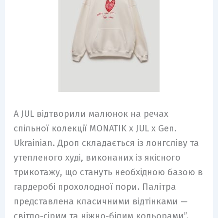
А JUL відтворили малюнок на речах
спільної колекції MONATIK x JUL x Gen.
Ukrainian. Дроп складається із лонгсліву та
утепленого худі, виконаних із якісного
трикотажу, що стануть необхідною базою в
гардеробі прохолодної пори. Палітра
представлена класичними відтінками —
світло-сірим та ніжно-білим кольорами”.