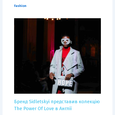
Fashion
Бренд Sidletskyi представив колекцію
The Power Of Love в Англії