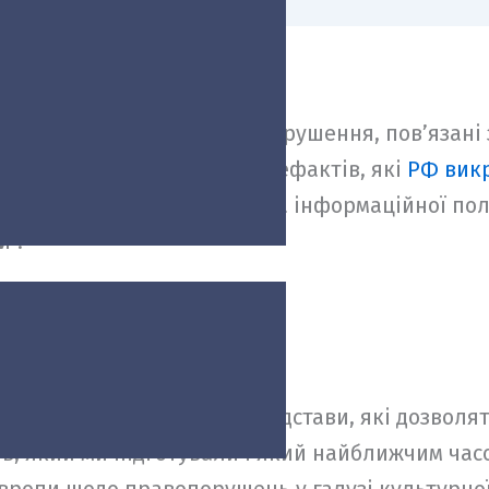
ії Ради Європи про правопорушення, пов’язані 
и від Росії повернення артефактів, які
РФ викр
’язків міністра культури та інформаційної по
и”.
Фото: informator.ua
рм
: “Є міжнародні правові підстави, які дозвол
тів, який ми підготували і який найближчим ча