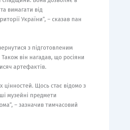
ї спадщини. Вона дозволяє в
та вимагати від
торії України”, – сказав пан
вернутися з підготовленим
 Також він нагадав, що росіяни
исяч артефактів.
 цінностей. Щось стає відомо з
аші музейні предмети
дома”, – зазначив тимчасовий