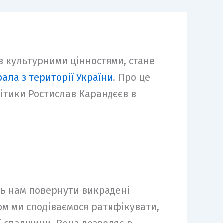
з культурними цінностями, стане
ала з території України
. Про це
літики Ростислав Карандєєв в
ять нам повернути викрадені
сом ми сподіваємося ратифікувати,