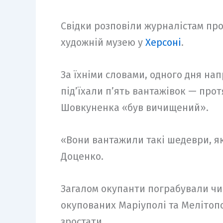
Свідки розповіли журналістам пр
художній музею у
Херсоні
.
За їхніми словами, одного дня на
під’їхали п’ять вантажівок — про
Шовкуненка «був вичищений».
«Вони вантажили такі шедеври, як
Доценко.
Загалом окупанти пограбували чи 
окупованих Маріуполі та Мелітопо
зростати.