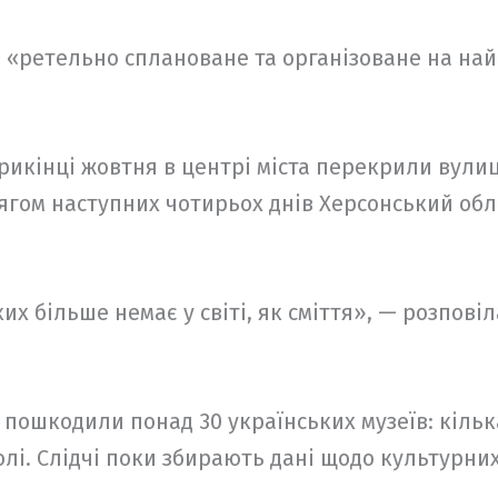
о «ретельно сплановане та організоване на на
прикінці жовтня в центрі міста перекрили вули
тягом наступних чотирьох днів Херсонський обл
их більше немає у світі, як сміття», — розпов
пошкодили понад 30 українських музеїв: кілька
лі. Слідчі поки збирають дані щодо культурних 