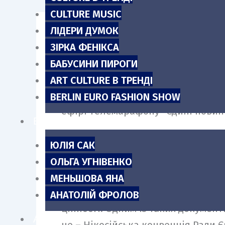
m
CULTURE MUSIC
ЛІДЕРИ ДУМОК
ЗІРКА ФЕНІКСА
Ратифікація Нікосійської конвенц
БАБУСИНИ ПИРОГИ
правовим підґрунтям, аби вимагат
ART CULTURE В ТРЕНДІ
заявив тимчасовий виконувач обов
BERLIN EURO FASHION SHOW
ефірі телемарафону “Єдині новин
БЛОГИ
ЮЛІЯ САК
Розграбований музей. Херсон. 
ОЛЬГА УГНІВЕНКО
МЕНЬШОВА ЯНА
Слова в.о мінстіра цитує
Укрінфо
АНАТОЛІЙ ФРОЛОВ
цінності. Одним із таких докумен
АНОНСИ