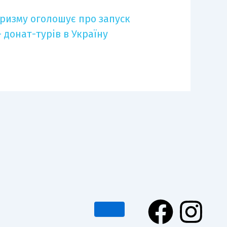
туризму оголошує про запуск
 донат-турів в Україну
F
I