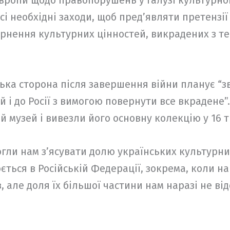
Європи щодо правопорушень у галузі культурно
і необхідні заходи, щоб пред’являти претензії 
нення культурних цінностей, викрадених з тери
ька сторона після завершення війни планує “з
 і до Росії з вимогою повернути все вкрадене”.
 музей і вивезли його основну колекцію у 16 т
огли нам з’ясувати долю українських культурних
ється в Російській Федерації, зокрема, коли н
, але доля їх більшої частини нам наразі не ві