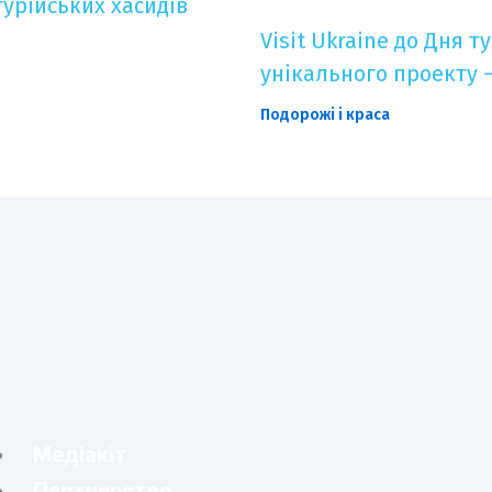
урійських хасидів
Visit Ukraine до Дня 
унікального проекту –
Подорожі і краса
Медіакіт
Партнерство