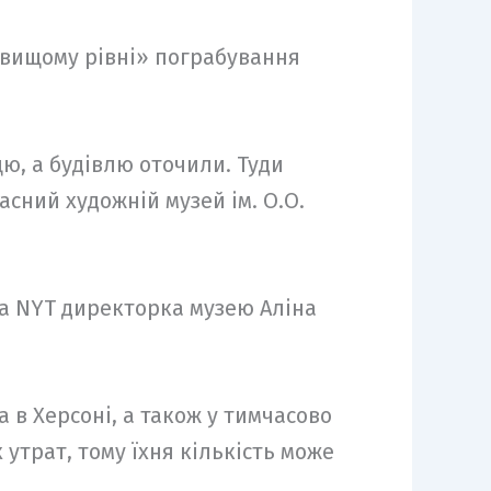
йвищому рівні» пограбування
цю, а будівлю оточили. Туди
асний художній музей ім. О.О.
іла NYT директорка музею Аліна
 в Херсоні, а також у тимчасово
утрат, тому їхня кількість може