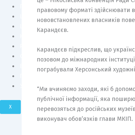
це – Нікосійська конвенція Ради 
ПЕРСОНИ
правовому форматі здійснювати вс
ШОУ БІЗНЕС
нововстановлених власників повер
LIFE STYLE
Карандєєв.
КУЛЬТУРА
FASHION
Карандєєв підкреслив, що українс
СУСПІЛЬСТВО
позовом до міжнародних інституцій
БІЗНЕС І ТЕХНОЛОГІЇ
пограбували Херсонський художній
ПОДОРОЖІ І КРАСА
УКРАЇНА І СВІТ
“Ми вчиняємо заходи, які б допом
публічної інформації, яка поширю
X
перевозяться до російських музеїв
виконувач обов’язків глави МКІП.