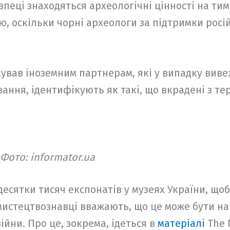
езпеці знаходяться археологічні цінності на ти
ю, оскільки чорні археологи за підтримки росі
ував іноземним партнерам, які у випадку виве
ання, ідентифікують як такі, що вкрадені з тер
Фото: informator.ua
есятки тисяч експонатів у музеях України, щоб
истецтвознавці вважають, що це може бути на
війни. Про це, зокрема, ідеться в
матеріалі
The 