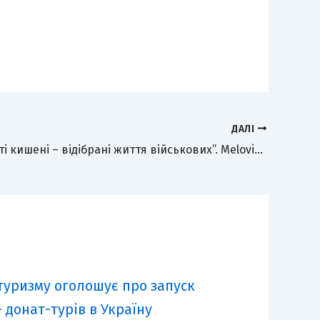
ДАЛІ
“Ваші набиті кишені – відібрані життя військових”. Melovin у масці свині публічно звернувся до тих, хто під час війни розкрадає Україну