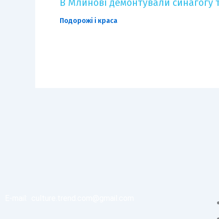
В Млинові демонтували синагогу т
Подорожі і краса
E-mail:
culture.trend.com@gmail.com