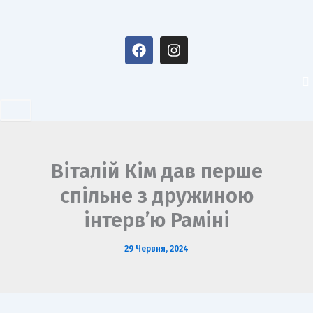
Перейти
до
F
I
вмісту
a
n
c
s
e
t
b
a
o
g
o
r
k
a
m
Віталій Кім дав перше
спільне з дружиною
інтерв’ю Раміні
29 Червня, 2024