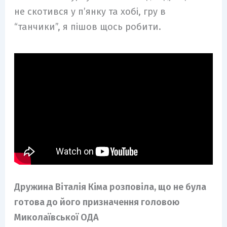
не скотився у п’янку та хобі, гру в
“танчики”, я пішов щось робити.
Дружина Віталія Кіма розповіла, що не була
готова до його призначення головою
Миколаївської ОДА