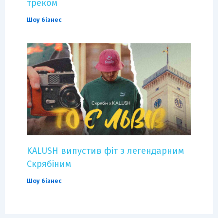
треком
Шоу бізнес
KALUSH випустив фіт з легендарним
Скрябіним
Шоу бізнес