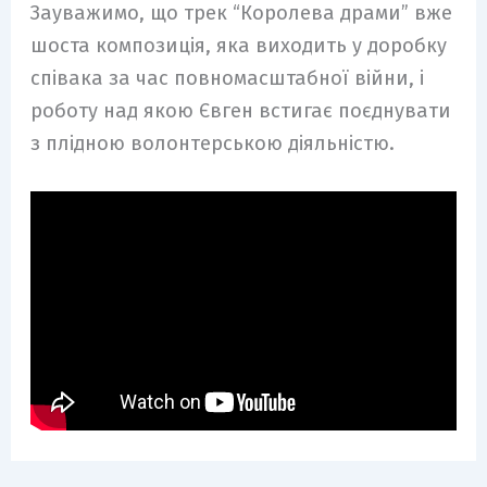
Зауважимо, що трек “Королева драми” вже
шоста композиція, яка виходить у доробку
співака за час повномасштабної війни, і
роботу над якою Євген встигає поєднувати
з плідною волонтерською діяльністю.