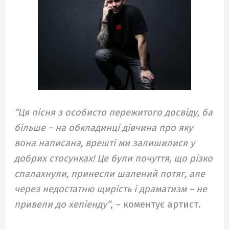
“Ця пісня з особисто пережитого досвіду, ба
більше – на обкладинці дівчина про яку
вона написана, врешті ми залишилися у
добрих стосунках! Це були почуття, що різко
спалахнули, принесли шалений потяг, але
через недостатню щирість і драматизм – не
привели до хепіенду”
, – коментує артист.