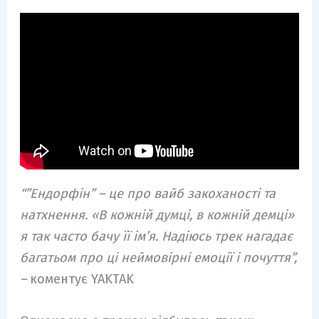
“”Ендорфін” – це про вайб закоханості та
натхнення. «В кожній думці, в кожній демці»
я так часто бачу її імʼя. Надіюсь трек нагадає
багатьом про ці неймовірні емоції і почуття”,
–
коментує YAKTAK