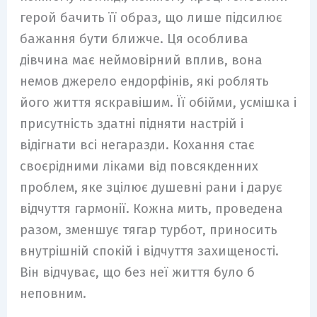
герой бачить її образ, що лише підсилює
бажання бути ближче. Ця особлива
дівчина має неймовірний вплив, вона
немов джерело ендорфінів, які роблять
його життя яскравішим. Її обійми, усмішка і
присутність здатні підняти настрій і
відігнати всі негаразди. Кохання стає
своєрідними ліками від повсякденних
проблем, яке зцілює душевні рани і дарує
відчуття гармонії. Кожна мить, проведена
разом, зменшує тягар турбот, приносить
внутрішній спокій і відчуття захищеності.
Він відчуває, що без неї життя було б
неповним.