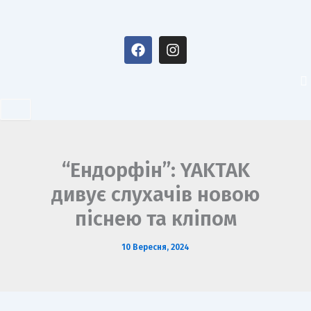
Перейти
до
F
I
вмісту
a
n
c
s
e
t
b
a
o
g
o
r
k
a
m
“Ендорфін”: YAKTAK
дивує слухачів новою
піснею та кліпом
10 Вересня, 2024