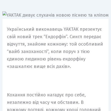
Український виконавець YAKTAK презентує
свій новий трек “Ендорфін”. Сингл передає
відчуття, знайоме кожному: той особливий
“вайб закоханості”, коли поруч з тією
єдиною людиною рівень ендорфіну
«зашкалює вище всіх дахів».
Кохання постійно нагадує про себе,
незалежно від часу чи обставин. В
кожному погляді, кожному кроці головний