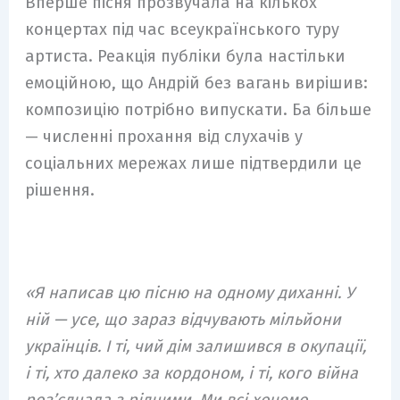
Вперше пісня прозвучала на кількох
концертах під час всеукраїнського туру
артиста. Реакція публіки була настільки
емоційною, що Андрій без вагань вирішив:
композицію потрібно випускати. Ба більше
— численні прохання від слухачів у
соціальних мережах лише підтвердили це
рішення.
«Я написав цю пісню на одному диханні. У
ній — усе, що зараз відчувають мільйони
українців. І ті, чий дім залишився в окупації,
і ті, хто далеко за кордоном, і ті, кого війна
роз’єднала з рідними. Ми всі хочемо