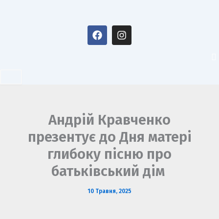
Перейти
до
F
I
вмісту
a
n
c
s
e
t
b
a
o
g
o
r
k
a
m
Андрій Кравченко
презентує до Дня матері
глибоку пісню про
батьківський дім
10 Травня, 2025