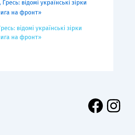
ресь: відомі українські зірки
нига на фронт»
F
I
и
a
n