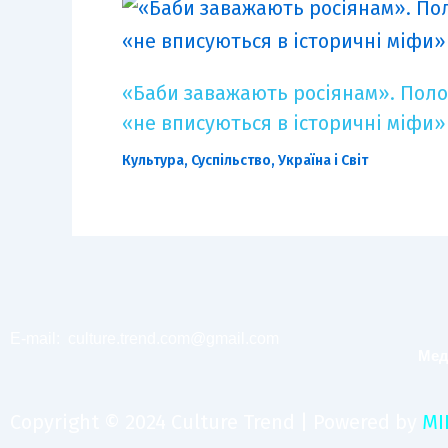
«Баби заважають росіянам». Поло
«не вписуються в історичні міфи»
Культура
,
Суспільство
,
Україна і Світ
E-mail:
culture.trend.com@gmail.com
Мед
Copyright © 2024 Culture Trend | Powered by
MI