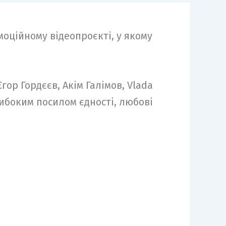
емоційному відеопроєкті, у якому
гор Гордєєв, Акім Галімов, Vlada
ибоким посилом єдності, любові