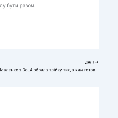
лу бути разом.
ДАЛІ
Катерина Павленко з Go_A обрала трійку тих, з ким готова записати спільний трек: “МУВ 3” відбувся у Львові