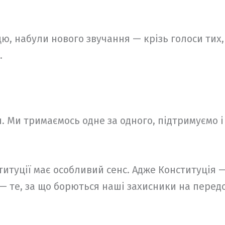
цю, набули нового звучання — крізь голоси тих,
.
ч. Ми тримаємось одне за одного, підтримуємо і 
итуції має особливий сенс. Адже Конституція —
Це — те, за що борються наші захисники на перед