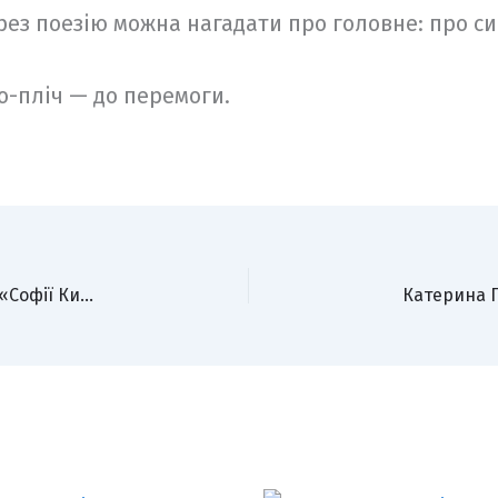
рез поезію можна нагадати про головне: про си
-о-пліч — до перемоги.
Повернення Нелі Куковальської: нова доба для «Софії Київської»