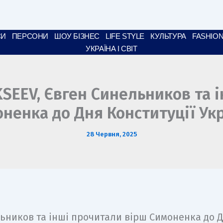
СИ
ПЕРСОНИ
ШОУ БІЗНЕС
LIFE STYLE
КУЛЬТУРА
FASHIO
УКРАЇНА І СВІТ
KSEEV, Євген Синельников та 
ненка до Дня Конституції Ук
28 Червня, 2025