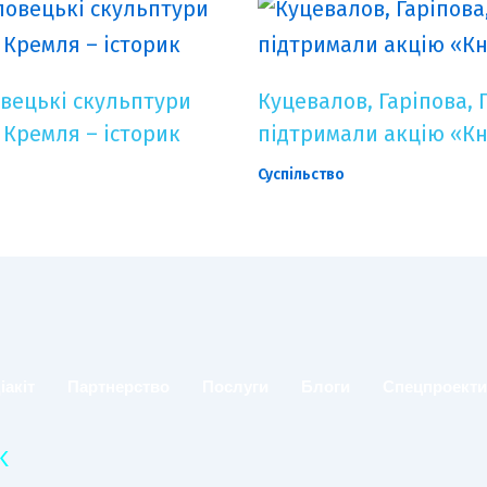
вецькі скульптури
Куцевалов, Гаріпова, Г
 Кремля – історик
підтримали акцію «К
Суспільство
іакіт
Партнерство
Послуги
Блоги
Спецпроект
K