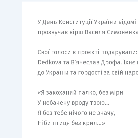
У День Конституції України відомі
прозвучав вірш Василя Симоненка 
Свої голоси в проєкті подарували:
Dedkova та В’ячеслав Дрофа. Їхнє
до України та гордості за свій нар
«Я закоханий палко, без міри
У небачену вроду твою…
Я без тебе нічого не значу,
Ніби птиця без крил…»