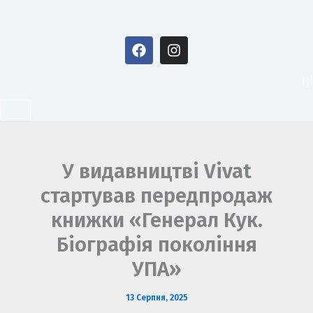
Перейти
до
F
I
вмісту
a
n
c
s
e
t
b
a
o
g
o
r
k
a
m
У видавництві Vivat
стартував передпродаж
книжки «Генерал Кук.
Біографія покоління
УПА»
13 Серпня, 2025