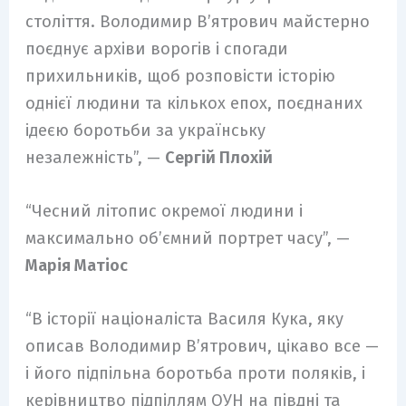
століття. Володимир В’ятрович майстерно
поєднує архіви ворогів і спогади
прихильників, щоб розповісти історію
однієї людини та кількох епох, поєднаних
ідеєю боротьби за українську
незалежність”, —
Сергій Плохій
“Чесний літопис окремої людини і
максимально об’ємний портрет часу”, —
Марія Матіос
“В історії націоналіста Василя Кука, яку
описав Володимир В’ятрович, цікаво все —
і його підпільна боротьба проти поляків, і
керівництво підпіллям ОУН на півдні та