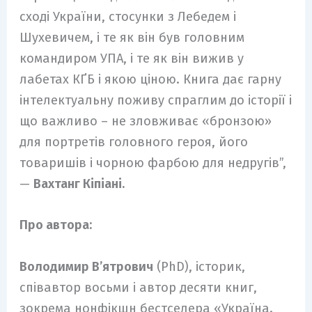
сході України, стосунки з Лебедем і
Шухевичем, і те як він був головним
командиром УПА, і те як він вижив у
лабетах КҐБ і якою ціною. Книга дає гарну
інтелектуальну поживу спраглим до історії і
що важливо – не зловживає «бронзою»
для портретів головного героя, його
товаришів і чорною фарбою для недругів”,
—
Вахтанг
Кіпіані.
Про автора:
Володимир В’ятрович
(PhD), історик,
співавтор восьми і автор десяти книг,
зокрема нонфікшн бестселера «Україна.