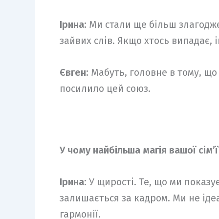
Ірина:
Ми стали ще більш злагодж
зайвих слів. Якщо хтось випадає, і
Євген:
Мабуть, головне в тому, щ
посилило цей союз.
У чому найбільша магія вашої сім’ї
Ірина:
У щирості. Те, що ми показу
залишається за кадром. Ми не іде
гармонії.