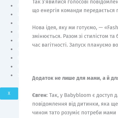
Так з’явилися голосові повідомле
ПЕРСОНИ
що енергія команди передається п
ШОУ БІЗНЕС
LIFE STYLE
Нова ідея, яку ми готуємо, — «Fas
КУЛЬТУРА
змінюється. Разом зі стилістом т
FASHION
час вагітності. Запуск плануємо в
СУСПІЛЬСТВО
БІЗНЕС І ТЕХНОЛОГІЇ
ПОДОРОЖІ І КРАСА
УКРАЇНА І СВІТ
Додаток не лише для мами, а й для
X
Євген:
Так, у Babybloom є доступ д
повідомлення від дитинки, яка ще в
чином тато розуміє потреби мами і