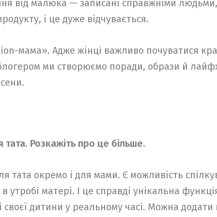
ння від малюка — записані справжніми людьми, 
родукту, і це дуже відчувається.
hion-мама». Адже жінці важливо почуватися кра
а блогером ми створюємо поради, образи й лай
осени.
 тата. Розкажіть про це більше.
ля тата окремо і для мами. Є можливість спілку
 утробі матері. І це справді унікальна функція,
 своєї дитини у реальному часі. Можна додати 