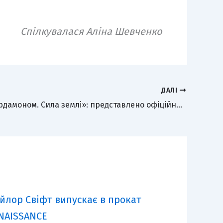
Спілкувалася Аліна Шевченко
ДАЛІ
«Кава з кардамоном. Сила землі»: представлено офіційний постер продовження культової драми