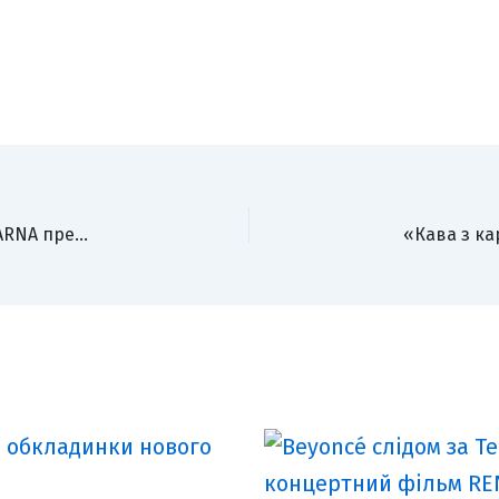
DJ GOVRILA вперше показав обличчя: разом із GARNA презентує вибуховий трек «DISCO ПРИМАТИ»