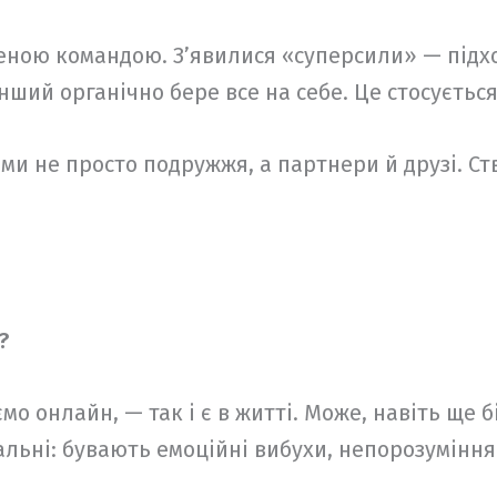
еною командою. З’явилися «суперсили» — підх
нший органічно бере все на себе. Це стосується і
о ми не просто подружжя, а партнери й друзі. 
?
ємо онлайн, — так і є в житті. Може, навіть ще 
альні: бувають емоційні вибухи, непорозуміння