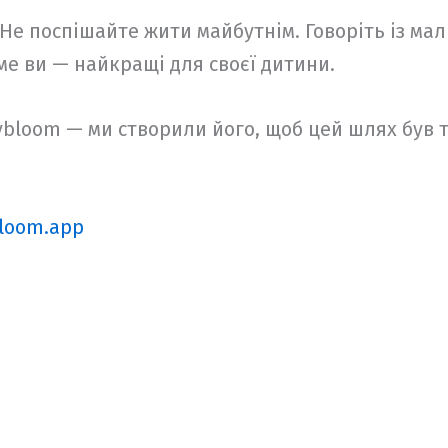
е поспішайте жити майбутнім. Говоріть із малю
аме ви — найкращі для своєї дитини.
bybloom — ми створили його, щоб цей шлях був
loom.app