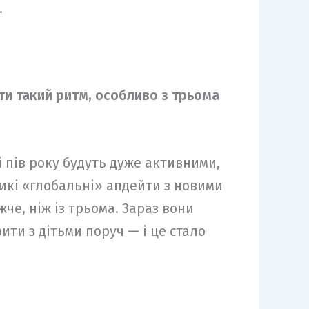
.
ти такий ритм, особливо з трьома
 пів року будуть дуже активними,
ликі «глобальні» апдейти з новими
че, ніж із трьома. Зараз вони
ти з дітьми поруч — і це стало