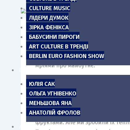
CULTURE MUSIC
ЛІДЕРИ ДУМОК
ЗІРКА ФЕНІКСА
БАБУСИНИ ПИРОГИ
Babybloom — унікальний українськ
ART CULTURE В ТРЕНДІ
трьох дітей Ірина та Євген Путівл
BERLIN EURO FASHION SHOW
мріями про майбутнє.
БЛОГИ
ЮЛІЯ САК
Ви часто наголошуєте: таких функц
ОЛЬГА УГНІВЕНКО
натхнення чи про аналітику?
МЕНЬШОВА ЯНА
АНАТОЛІЙ ФРОЛОВ
Ірина:
У нас є базові речі, які вик
фруктами. Але ми зробили їх тепл
АНОНСИ