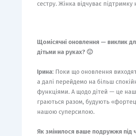
сестру. Жінка відчуває підтримку 
Щомісячні оновлення — виклик для
дітьми на руках? 🙂
Ірина:
Поки що оновлення виходять
а далі перейдемо на більш спокій
функціями. А щодо дітей — це наш 
граються разом, будують «фортеці
нашою суперсилою.
Як змінилося ваше подружжя під 