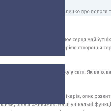
ий додаток, що вже підкорює серця майбутніх 
енки, поділилися з нами історією створення се
ій немає в жодному додатку у світі. Як ви їх в
ористовують усі: поради від лікарів, опис розви
ішими, більш «живими». Наші унікальні функції