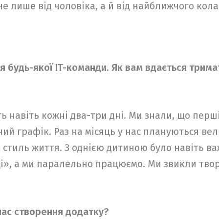
не лише від чоловіка, а й від найближчого кола
 будь-якої IT-команди. Як вам вдається трима
 навіть кожні два-три дні. Ми знали, що перші
ний графік. Раз на місяць у нас плануються ве
стиль життя. З однією дитиною було навіть важ
», а ми паралельно працюємо. Ми звикли твори
час створення додатку?