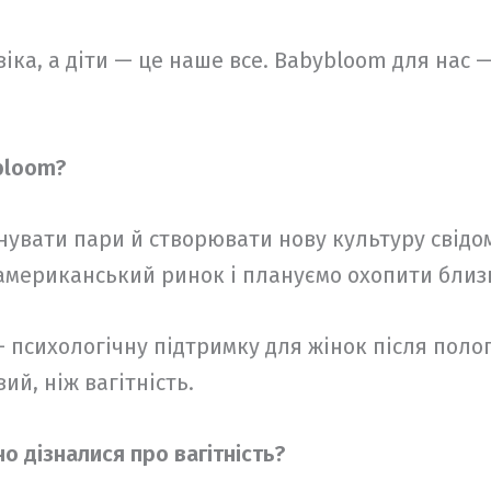
віка, а діти — це наше все. Babybloom для нас 
bloom?
увати пари й створювати нову культуру свідом
американський ринок і плануємо охопити близь
 психологічну підтримку для жінок після полог
ий, ніж вагітність.
о дізналися про вагітність?