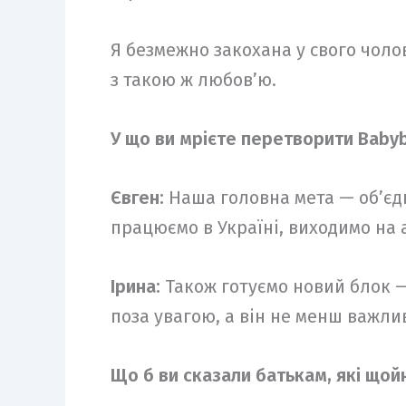
Я безмежно закохана у свого чоло
з такою ж любов’ю.
У що ви мрієте перетворити Baby
Євген:
Наша головна мета — об’єдн
працюємо в Україні, виходимо на 
Ірина:
Також готуємо новий блок —
поза увагою, а він не менш важлив
Що б ви сказали батькам, які щойн