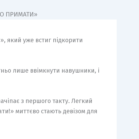
», який уже встиг підкорити
атньо лише ввімкнути навушники, і
ачіпає з першого такту. Легкий
ати!» миттєво стають девізом для