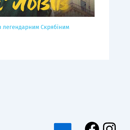
з легендарним Скрябіним
F
I