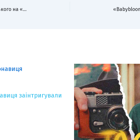
Виступ YAKTAK із ветеранами зворушив Зеленського на «Національній легенді України»
онавиця заінтригували