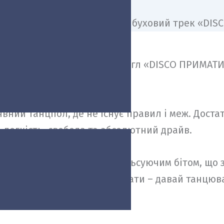
ARNA презентували новий сингл «DISCO ПРИМАТИ
омпромісним ритмом.
явний танцпол, де не існує правил і меж. Дост
 легкість, свобода та абсолютний драйв.
pop-dance звучання із пульсуючим бітом, що з
чний приспів «Як disco примати – давай танцюв
 без фільтрів.