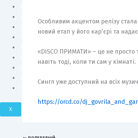
ПЕРСОНИ
ШОУ БІЗНЕС
Особливим акцентом релізу стала 
LIFE STYLE
новий етап у його кар’єрі та надає
КУЛЬТУРА
FASHION
«DISCO ПРИМАТИ» – це не просто тр
СУСПІЛЬСТВО
навіть тоді, коли ти сам у кімнаті.
БІЗНЕС І ТЕХНОЛОГІЇ
ПОДОРОЖІ І КРАСА
Сингл уже доступний на всіх музи
УКРАЇНА І СВІТ
https://orcd.co/dj_govrila_and_g
X