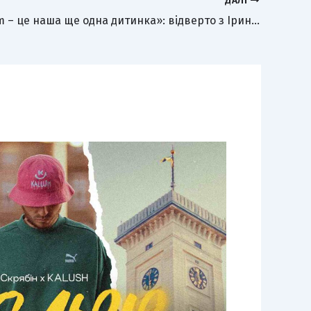
ДАЛІ
«Babybloom – це наша ще одна дитинка»: відверто з Іриною Путівленко про пологи та власний додаток