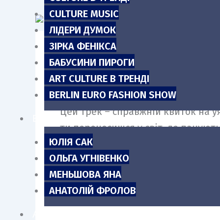
m
CULTURE MUSIC
ЛІДЕРИ ДУМОК
ЗІРКА ФЕНІКСА
БАБУСИНИ ПИРОГИ
DJ GOVRILA разом із співачкою G
ART CULTURE В ТРЕНДІ
слухачів своєю енергією та безк
BERLIN EURO FASHION SHOW
Цей трек – справжній квиток на у
БЛОГИ
ти переносишся у світ, де панують
ЮЛІЯ САК
ОЛЬГА УГНІВЕНКО
«DISCO ПРИМАТИ» поєднує сучасне 
МЕНЬШОВА ЯНА
текст, живі діалоги та харизмати
АНАТОЛІЙ ФРОЛОВ
всіх, хто прагне проживати момент
АНОНСИ