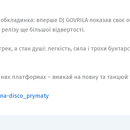
обкладинка: вперше DJ GOVRILA показав своє о
 релізу ще більшої відвертості.
ек, а стан душі: легкість, сила і трохи бунтар
чних платформах – вмикай на повну та танцюй та
arna-disco_prymaty