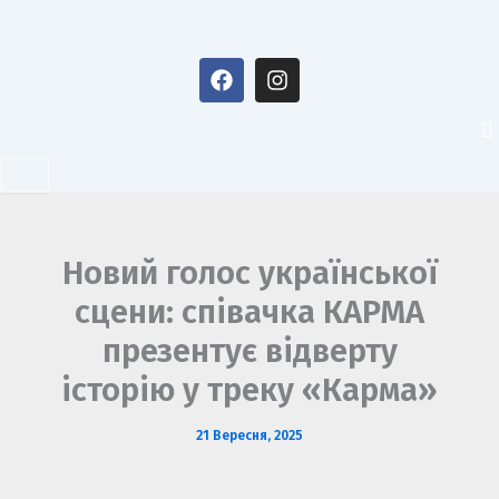
Перейти
до
F
I
вмісту
a
n
c
s
e
t
b
a
o
g
o
r
k
a
m
Новий голос української
сцени: співачка КАРМА
презентує відверту
історію у треку «Карма»
21 Вересня, 2025