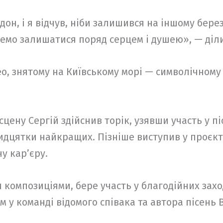
рдон, і я відчув, ніби залишився на іншому бере
емо залишатися поряд серцем і душею», — діли
о, знятому на Київському морі — символічному м
цену Сергій здійснив торік, узявши участь у пі
ридцятки найкращих. Пізніше виступив у проєкт
у кар’єру.
композиціями, бере участь у благодійних заход
м у команді відомого співака та автора пісень 