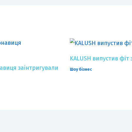
KALUSH випустив фіт 
онавиця заінтригували
Шоу бізнес