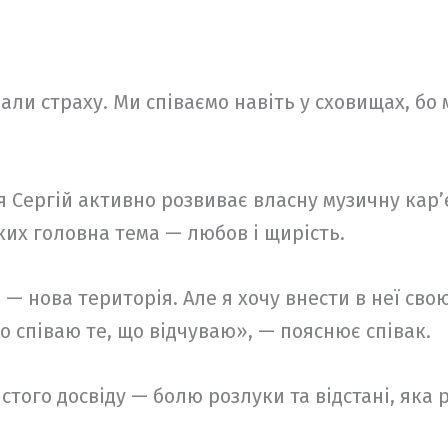
али страху. Ми співаємо навіть у сховищах, бо
Сергій активно розвиває власну музичну кар’єр
яких головна тема — любов і щирість.
— нова територія. Але я хочу внести в неї свою
о співаю те, що відчуваю», — пояснює співак.
того досвіду — болю розлуки та відстані, яка р