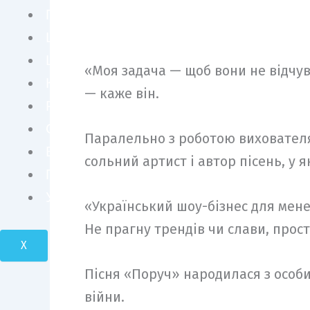
ПЕРСОНИ
ШОУ БІЗНЕС
LIFE STYLE
«Моя задача — щоб вони не відчув
КУЛЬТУРА
— каже він.
FASHION
СУСПІЛЬСТВО
Паралельно з роботою вихователя 
БІЗНЕС І ТЕХНОЛОГІЇ
сольний артист і автор пісень, у 
ПОДОРОЖІ І КРАСА
УКРАЇНА І СВІТ
«Український шоу-бізнес для мене 
Не прагну трендів чи слави, прост
X
Пісня «Поруч» народилася з особис
війни.