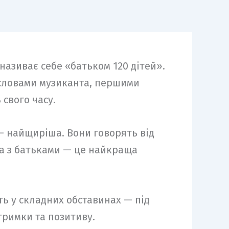
називає себе «батьком 120 дітей».
 словами музиканта, першими
 свого часу.
 — найщиріша. Вони говорять від
ома з батьками — це найкраща
ть у складних обставинах — під
тримки та позитиву.