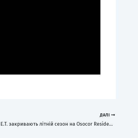
ДАЛІ
Glowal x S.V.E.T. закривають літній сезон на Osocor Residence