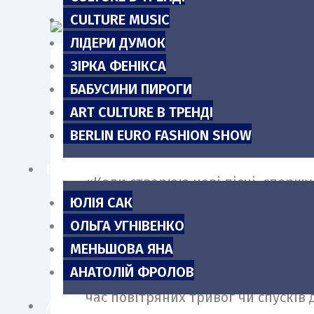
m
CULTURE MUSIC
ЛІДЕРИ ДУМОК
ЗІРКА ФЕНІКСА
БАБУСИНИ ПИРОГИ
Сергій Доротюк, викладач музики 
ART CULTURE В ТРЕНДІ
Нещодавно він представив слухач
BERLIN EURO FASHION SHOW
критиками його творчості завжди с
БЛОГИ
«Коли створюю нові пісні, спершу
ЮЛІЯ САК
серця, і це безцінно. А коли я чу
ОЛЬГА УГНІВЕНКО
нагорода», — ділиться Сергій.
МЕНЬШОВА ЯНА
АНАТОЛІЙ ФРОЛОВ
Уже понад три роки він працює з 
час повітряних тривог чи спусків 
АНОНСИ