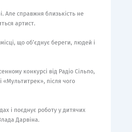
зі. Але справжня близькість не
ться артист.
ісці, що об’єднує береги, людей і
сенному конкурсі від Радіо Сільпо,
і «Мультитрек», після чого
ах і поєднує роботу у дитячих
Влада Дарвіна.