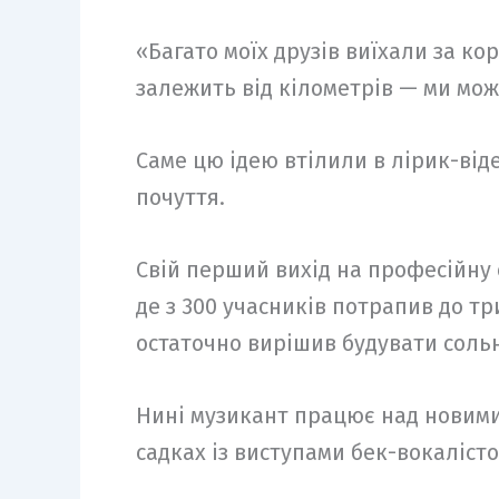
«Багато моїх друзів виїхали за ко
залежить від кілометрів — ми мож
Саме цю ідею втілили в лірик-віде
почуття.
Свій перший вихід на професійну с
де з 300 учасників потрапив до т
остаточно вирішив будувати сольн
Нині музикант працює над новими 
садках із виступами бек-вокалісто