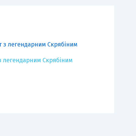
з легендарним Скрябіним