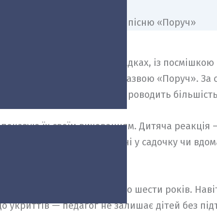
у двох київських дитячих садках, із посмішкою 
ам власну композицію під назвою «Поруч». За
тають діти — ті, з ким він проводить більшість
 показую їх своїм вихованцям. Дитяча реакція
ю, як вони наспівують мої пісні у садочку чи вд
малечею віком від півтора до шести років. Наві
до укриттів — педагог не залишає дітей без під