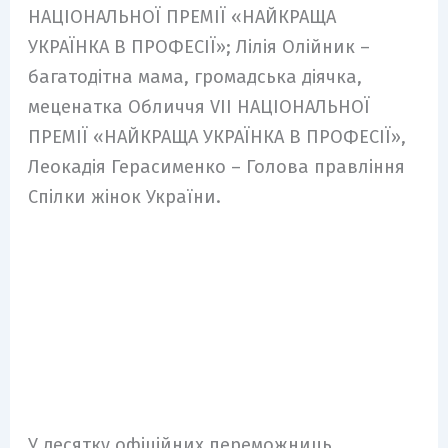
НАЦІОНАЛЬНОЇ ПРЕМІЇ «НАЙКРАЩА
УКРАЇНКА В ПРОФЕСІЇ»; Лілія Олійник –
багатодітна мама, громадська діячка,
меценатка Обличчя VIІ НАЦІОНАЛЬНОЇ
ПРЕМІЇ «НАЙКРАЩА УКРАЇНКА В ПРОФЕСІЇ»,
Леокадія Герасименко – Голова правління
Спілки жінок України.
У десятку офіційних переможниць