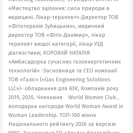
«Мистецтво зцілення: сила природи в
медицині. Лікар-терапевт»-Директор ТОВ
«Фітотерапія Зубицьких», медичний
директор ТОВ «Фіто-Данімир», лікар
терапевт вищої категорії, лікар УЗД
діагностики; КОРОВАЙ НАТАЛІЯ
«Амбасадорка сучасних газоенергетичних
технологій» -Засновниця та СЕО компанії
ТОВ «Газіс» («Gas Engineering Solutions
LLC»)- обладнання для АЗК, Компанія року
2019, 2020. Членкиня World Women Club ,
володарка нагороди World Woman Award in
Woman Leadership. ТОП-100 жінок
Національного рейтингу 2026 за версією
WWC. Засновниця ГО «Альянс благодійних