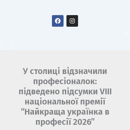
Перейти
до
F
I
вмісту
a
n
c
s
e
t
b
a
o
g
o
r
k
a
m
У столиці відзначили
професіоналок:
підведено підсумки VIII
національної премії
“Найкраща українка в
професії 2026”