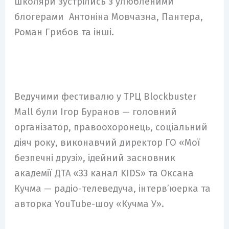
школяри зустрілись з улюбленими
блогерами Антоніна Мовчазна, Пантера,
Роман Грибов та інші.
Ведучими фестивалю у ТРЦ Blockbuster
Mall були Ігор Буранов — головний
організатор, правоохоронець, соціальний
діяч року, виконавчий директор ГО «Мої
безпечні друзі», ідейний засновник
академії ДТА «33 канал KIDS» та Оксана
Кучма — радіо-телеведуча, інтервʼюерка та
авторка YouTube-шоу «Кучма У».