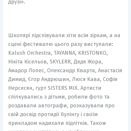
друзі».
Школярі підспівували хіти всім зіркам, а на
сцені фестивалю цього разу виступали:
Kalush Orchestra, TAYANNA, KRISTONKO,
Нікіта Кісельов, SKYLERR, Дядя Жора,
Амадор Лопес, Олександр Кварта, Анастасія
Димид, Єгор Андрюшин, Люся Кава, Софія
Нерсесян, гурт SISTERS MIX. Артисти
спілкувались з дітьми, робили фото та
роздавали автографи, розказували про
свій досвід протидії булінгу і своїм
прикладом надихали підлітків. Також