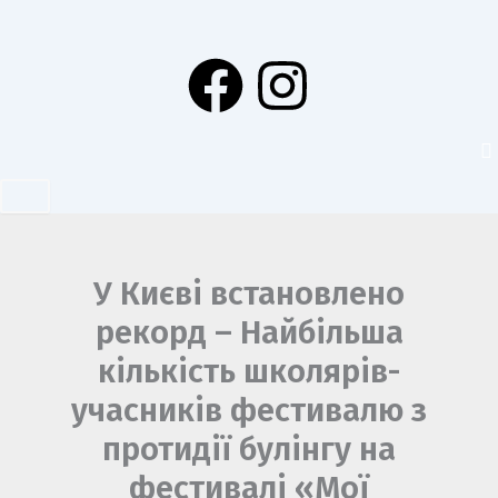
Перейти
до
F
I
вмісту
a
n
c
s
e
t
b
a
У Києві встановлено
рекорд – Найбільша
o
g
кількість школярів-
o
r
учасників фестивалю з
протидії булінгу на
k
a
фестивалі «Мої