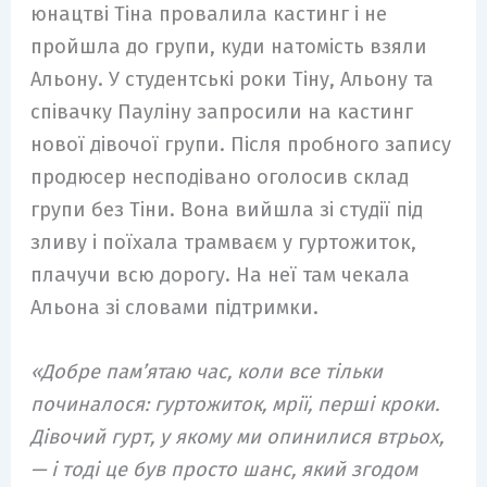
юнацтві Тіна провалила кастинг і не
пройшла до групи, куди натомість взяли
Альону. У студентські роки Тіну, Альону та
співачку Пауліну запросили на кастинг
нової дівочої групи. Після пробного запису
продюсер несподівано оголосив склад
групи без Тіни. Вона вийшла зі студії під
зливу і поїхала трамваєм у гуртожиток,
плачучи всю дорогу. На неї там чекала
Альона зі словами підтримки.
«Добре пам’ятаю час, коли все тільки
починалося: гуртожиток, мрії, перші кроки.
Дівочий гурт, у якому ми опинилися втрьох,
— і тоді це був просто шанс, який згодом