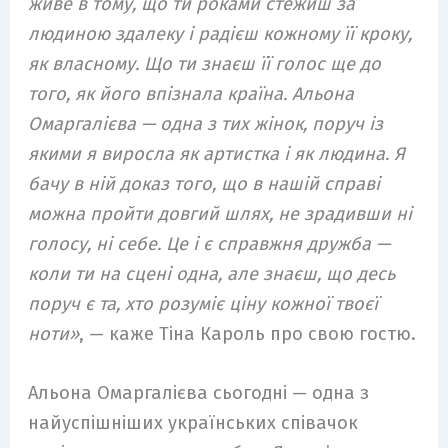
живе в тому, що ти роками стежиш за
людиною здалеку і радієш кожному її кроку,
як власному. Що ти знаєш її голос ще до
того, як його впізнала країна. Альона
Омаргалієва — одна з тих жінок, поруч із
якими я виросла як артистка і як людина. Я
бачу в ній доказ того, що в нашій справі
можна пройти довгий шлях, не зрадивши ні
голосу, ні себе. Це і є справжня дружба —
коли ти на сцені одна, але знаєш, що десь
поруч є та, хто розуміє ціну кожної твоєї
ноти»
, — каже Тіна Кароль про свою гостю.
Альона Омаргалієва сьогодні — одна з
найуспішніших українських співачок