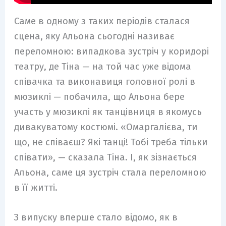
Саме в одному з таких періодів сталася
сцена, яку Альона сьогодні називає
переломною: випадкова зустріч у коридорі
театру, де Тіна — на той час уже відома
співачка та виконавиця головної ролі в
мюзиклі — побачила, що Альона бере
участь у мюзиклі як танцівниця в якомусь
дивакуватому костюмі. «Омаргалієва, ти
що, не співаєш? Які танці! Тобі треба тільки
співати», — сказала Тіна. І, як зізнається
Альона, саме ця зустріч стала переломною
в її житті.
З випуску вперше стало відомо, як в