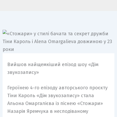
Вийшов найщемкіший епізод шоу «Дім
звукозапису»
Героїнею 4-го епізоду авторського проєкту
Тіни Кароль «Дім звукозапису» стала
Альона Омаргалієва із піснею «Стожари»
Назарія Яремчука в несподіваному