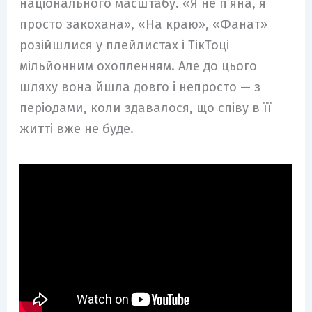
національного масштабу. «Я не п’яна, я
просто закохана», «На краю», «Фанат»
розійшлися у плейлистах і ТікТоці
мільйонним охопленням. Але до цього
шляху вона йшла довго і непросто — з
періодами, коли здавалося, що співу в її
житті вже не буде.