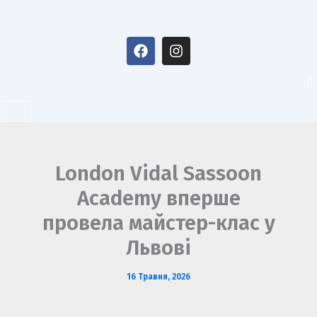
Перейти
до
F
I
вмісту
a
n
c
s
e
t
b
a
o
g
o
r
k
a
m
London Vidal Sassoon
Academy вперше
провела майстер-клас у
Львові
16 Травня, 2026