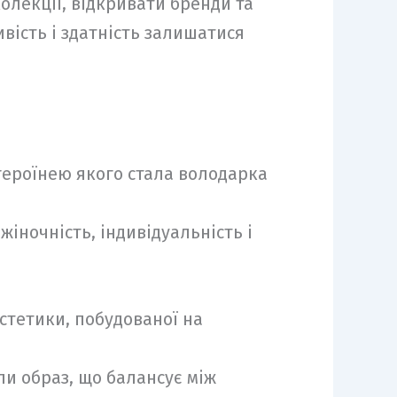
олекції, відкривати бренди та
вість і здатність залишатися
 героїнею якого стала володарка
іночність, індивідуальність і
естетики, побудованої на
и образ, що балансує між