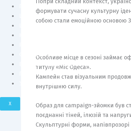
Попри складний контекст, україн
ПЕРСОНИ
формувати сучасну культурну іден
ШОУ БІЗНЕС
собою стали емоційною основою 32
LIFE STYLE
КУЛЬТУРА
FASHION
СУСПІЛЬСТВО
Особливе місце в сезоні займає о
БІЗНЕС І ТЕХНОЛОГІЇ
титулу «Міс Одеса».
ПОДОРОЖІ І КРАСА
Кампейн став візуальним продовже
УКРАЇНА І СВІТ
внутрішню силу.
X
Образ для campaign-зйомки був ст
поєднанні тіней, ілюзій та напруг
Скульптурні форми, напівпрозорі 