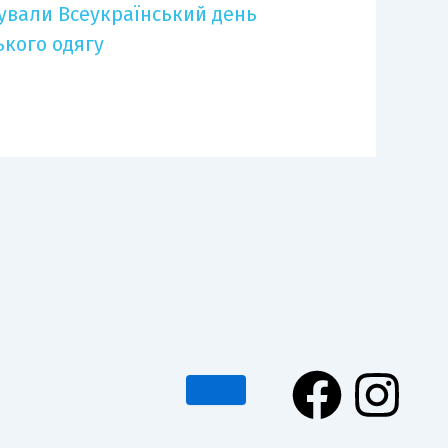
ували Всеукраїнський день
ького одягу
F
I
a
n