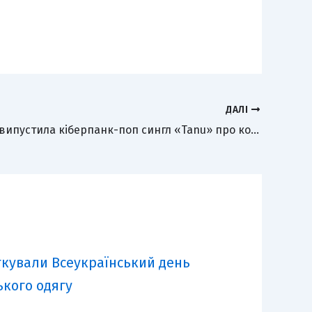
ДАЛІ
Kassiopeia випустила кіберпанк-поп сингл «Tanu» про кохання, що залишає шрами