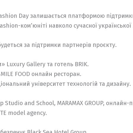
Fashion Day залишається платформою підтримк
ashion-ком’юніті навколо сучасної української
будеться за підтримки партнерів проєкту.
» Luxury Gallery та готель BRIK.
SMILE FOOD онлайн ресторан.
іональний університет технологій та дизайну.
p Studio and School, MARAMAX GROUP, онлайн-п
TE model agency.
безпечує Black Sea Hotel Group.