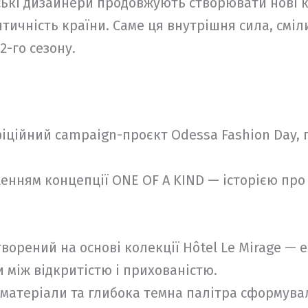
ські дизайнери продовжують створювати нові к
тичність країни. Саме ця внутрішня сила, сміли
-го сезону.
фіційний campaign-проєкт Odessa Fashion Day,
нням концепції ONE OF A KIND — історією про ж
ворений на основі колекції Hôtel Le Mirage — 
и між відкритістю і прихованістю.
матеріали та глибока темна палітра сформувал