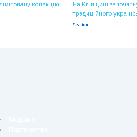
лімітовану колекцію
На Київщині започатк
традиційного українс
Fashion
Медіакіт
Партнерство