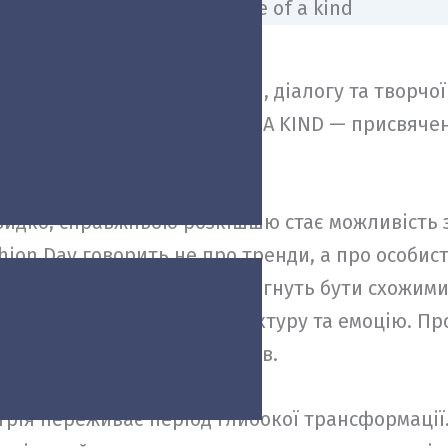
у стане простором для моди, діалогу та творчої
ойде під концепцією ONE OF A KIND — присвяче
і неможливо повторити.
 швидко, справжньою розкішшю стає можливість
ion Day говорить не про тренди, а про особист
торія про людей, які не прагнуть бути схожими
асну мову через форму, фактуру та емоцію. Пр
ня та зміст замість шаблонів.
стрія переживає період глибокої трансформації