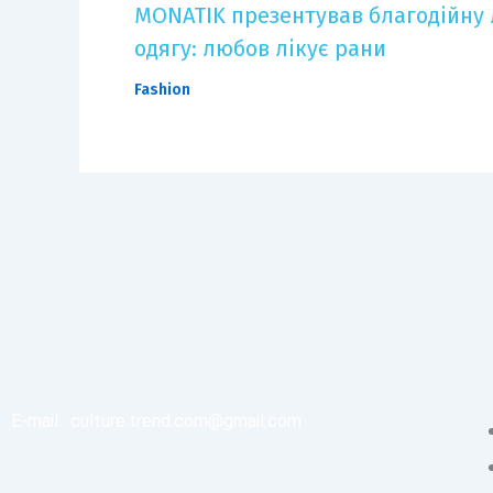
MONATIK презентував благодійну 
одягу: любов лікує рани
Fashion
E-mail:
culture.trend.com@gmail.com