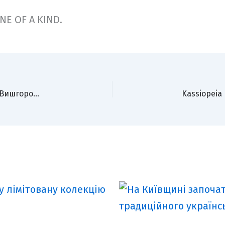
NE OF A KIND.
«Перше тисячоліття християнства в Україні»: у Вишгороді підвели підсумки знакової наукової конференції