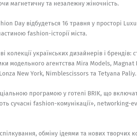
ючи магнетичну та незалежну жіночність.
hion Day відбудеться 16 травня у просторі Luxu
астиною fashion-історії міста.
ві колекції українських дизайнерів і брендів:
и модельного агентства Mira Models, Magnat Dr
Lonza New York, Nimblescissors та Tetyana Paliy.
ціальною програмою у готелі BRIK, що включати
ть сучасні fashion-комунікації», networking-e
спілкування, обміну ідеями та нових творчих к