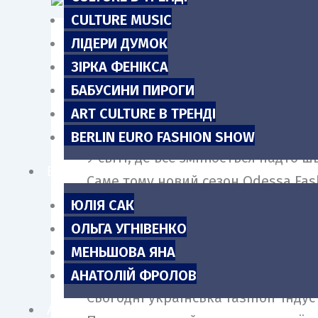
m
CULTURE MUSIC
ЛІДЕРИ ДУМОК
16–17 травня 2026 року Одеса знов
ЗІРКА ФЕНІКСА
32-й сезон Odessa Fashion Day пр
БАБУСИНИ ПИРОГИ
індивідуальності та моментам, як
ART CULTURE В ТРЕНДІ
BERLIN EURO FASHION SHOW
У світі, де все змінюється надто
БЛОГИ
Саме тому новий сезон Odessa Fash
неповторну. ONE OF A KIND — це іс
ЮЛІЯ САК
Про дизайнерів, які створюють вл
ОЛЬГА УГНІВЕНКО
індивідуальність замість копіюван
МЕНЬШОВА ЯНА
АНАТОЛІЙ ФРОЛОВ
Сьогодні українська fashion-інду
АНОНСИ