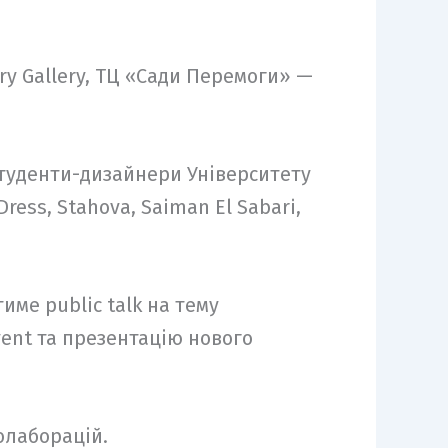
ry Gallery, ТЦ «Сади Перемоги» —
 студенти-дизайнери Університету
ess, Stahova, Saiman El Sabari,
ме public talk на тему
vent та презентацію нового
олаборацій.