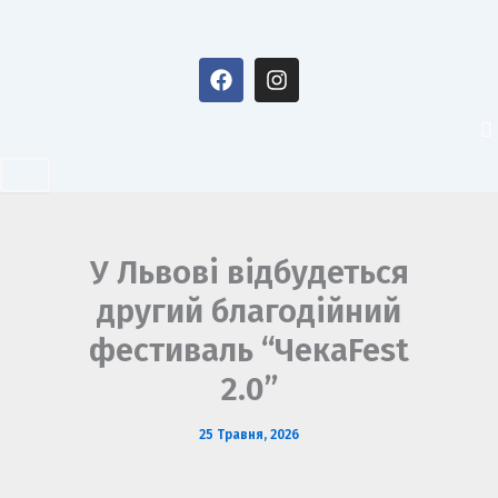
Перейти
до
F
I
вмісту
a
n
c
s
e
t
b
a
o
g
o
r
k
a
m
У Львові відбудеться
другий благодійний
фестиваль “ЧекаFest
2.0”
25 Травня, 2026