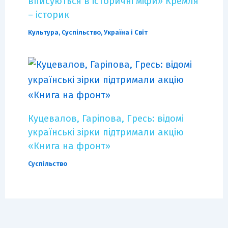
вписуються в історичні міфи» Кремля
– історик
Культура
,
Суспільство
,
Україна і Світ
Куцевалов, Гаріпова, Гресь: відомі
українські зірки підтримали акцію
«Книга на фронт»
Суспільство