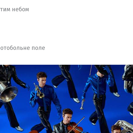
итим небом
Мотобольне поле