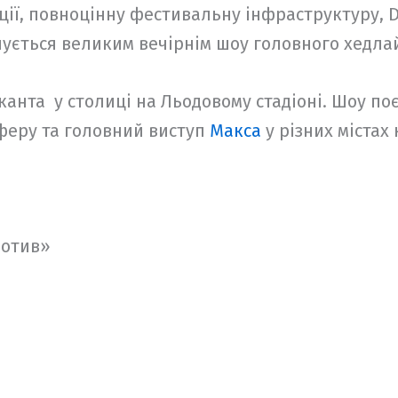
ії, повноцінну фестивальну інфраструктуру, D
шується великим вечірнім шоу головного хедла
анта у столиці на Льодовому стадіоні. Шоу поє
феру та головний виступ
Макса
у різних містах 
мотив»