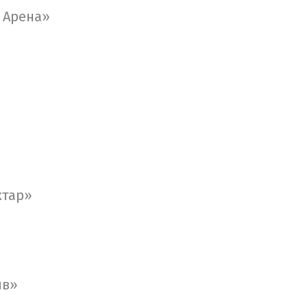
и Арена»
хтар»
ив»