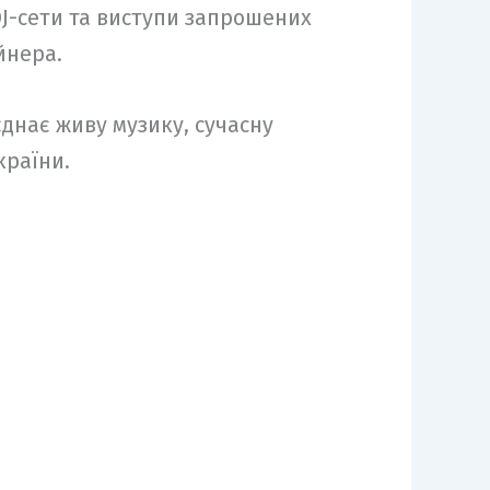
J-сети та виступи запрошених
йнера.
днає живу музику, сучасну
країни.