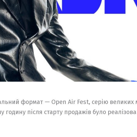
льний формат — Open Air Fest, серію великих 
шу годину після старту продажів було реалізов