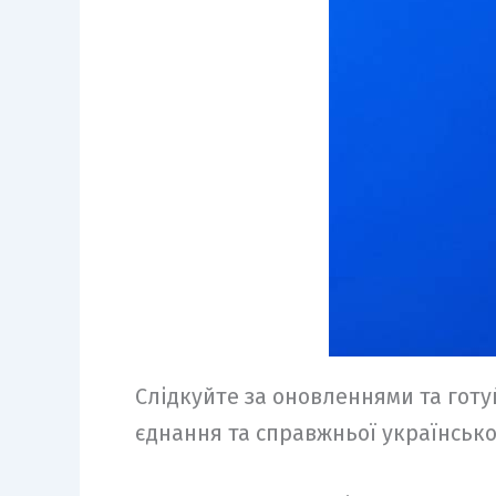
Слідкуйте за оновленнями та готуй
єднання та справжньої українсько