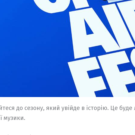
теся до сезону, який увійде в історію. Це буде
ї музики.