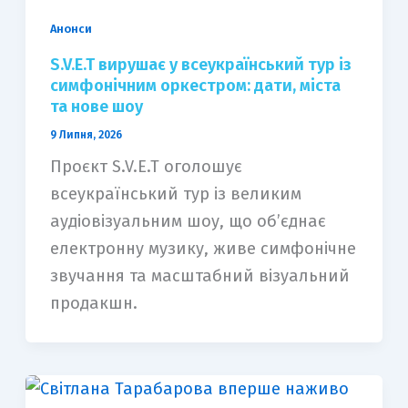
Анонси
S.V.E.T вирушає у всеукраїнський тур із
симфонічним оркестром: дати, міста
та нове шоу
9 Липня, 2026
Проєкт S.V.E.T оголошує
всеукраїнський тур із великим
аудіовізуальним шоу, що об’єднає
електронну музику, живе симфонічне
звучання та масштабний візуальний
продакшн.