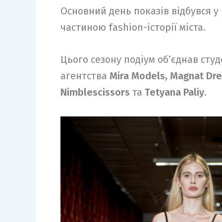
Основний день показів відбувся у
частиною fashion-історії міста.
Цього сезону подіум об’єднав сту
агентства
Mira Models, Magnat Dre
Nimblescissors
та
Tetyana Paliy
.