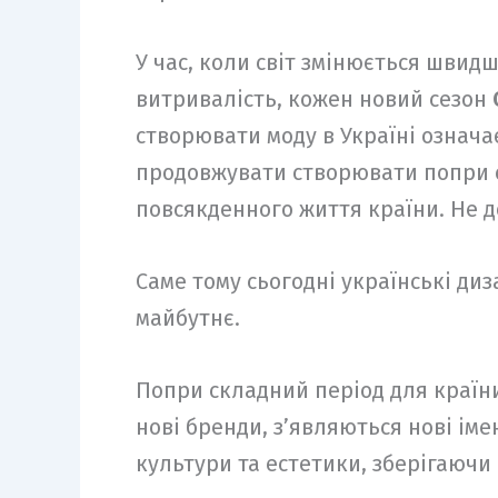
У час, коли світ змінюється швид
витривалість, кожен новий сезон
створювати моду в Україні означ
продовжувати створювати попри си
повсякденного життя країни. Не д
Саме тому сьогодні українські диз
майбутнє.
Попри складний період для країни
нові бренди, з’являються нові ім
культури та естетики, зберігаючи