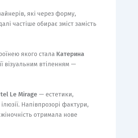
зайнерів, які через форму,
алі частіше обирає зміст замість
ероїнею якого стала
Катерина
 її візуальним втіленням —
tel Le Mirage
— естетики,
а ілюзії. Напівпрозорі фактури,
 жіночність отримала нове