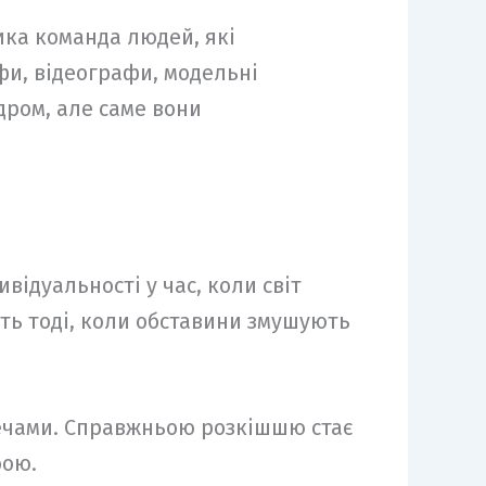
ика команда людей, які
фи, відеографи, модельні
дром, але саме вони
відуальності у час, коли світ
іть тоді, коли обставини змушують
речами. Справжньою розкішшю стає
бою.