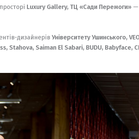
 просторі
Luxury Gallery, ТЦ «Сади Перемоги»
— 
дентів-дизайнерів
Університету Ушинського, V
ss, Stahova, Saiman El Sabari, BUDU, Babyface, C