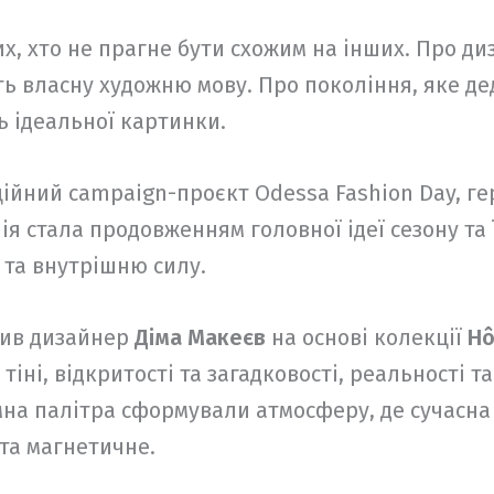
их, хто не прагне бути схожим на інших. Про ди
ь власну художню мову. Про покоління, яке дед
ь ідеальної картинки.
іційний campaign-проєкт Odessa Fashion Day, г
ія стала продовженням головної ідеї сезону та
 та внутрішню силу.
рив дизайнер
Діма Макеєв
на основі колекції
Hô
 тіні, відкритості та загадковості, реальності т
мна палітра сформували атмосферу, де сучасна
та магнетичне.