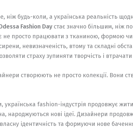
ше, ніж будь-коли, а українська реальність що
Odessa Fashion Day
стає значно більшим, ніж по
ає не просто працювати з тканиною, формою чи
рени, невизначеність, втому та складні обста
озволяти страху зупиняти творчість і втрачати
айнери створюють не просто колекції. Вони ств
, українська fashion-індустрія продовжує жит
ена, народжуються нові ідеї. Дизайнери продов
 власну ідентичність та формуючи нове бачення