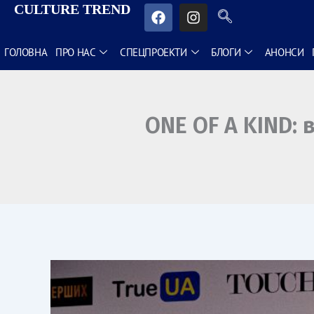
CULTURE TREND
F
I
Перейти
a
n
до
c
s
e
t
ГОЛОВНА
ПРО НАС
СПЕЦПРОЕКТИ
БЛОГИ
АНОНСИ
вмісту
b
a
o
g
o
r
k
a
ONE OF A KIND: 
m