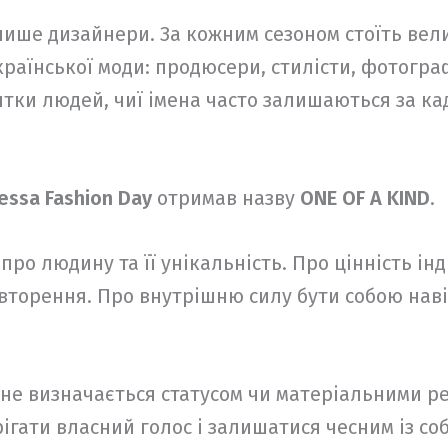
лише дизайнери. За кожним сезоном стоїть вел
раїнської моди: продюсери, стилісти, фотогра
сятки людей, чиї імена часто залишаються за ка
essa Fashion Day
отримав назву
ONE OF A KIND
.
ро людину та її унікальність. Про цінність інди
овторення. Про внутрішню силу бути собою нав
 не визначається статусом чи матеріальними 
ігати власний голос і залишатися чесним із со