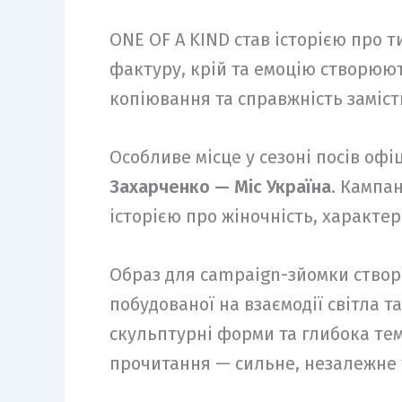
ONE OF A KIND став історією про т
фактуру, крій та емоцію створюют
копіювання та справжність заміст
Особливе місце у сезоні посів оф
Захарченко — Міс Україна
. Кампан
історією про жіночність, характер
Образ для campaign-зйомки ство
побудованої на взаємодії світла та
скульптурні форми та глибока те
прочитання — сильне, незалежне 