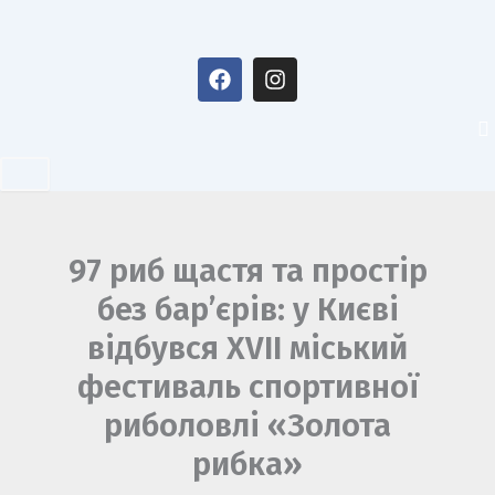
Перейти
до
F
I
вмісту
a
n
c
s
e
t
b
a
o
g
o
r
k
a
m
97 риб щастя та простір
без бар’єрів: у Києві
відбувся XVII міський
фестиваль спортивної
риболовлі «Золота
рибка»