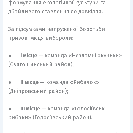
формування екологічної культури та
дбайливого ставлення до довкілля.
За підсумками напруженої боротьби
призові місця вибороли:
●
І місце
— команда «Незламні окуньки»
(Святошинський район);
●
ІІ місце
— команда «Рибачок»
(Дніпровський район);
●
ІІІ місце
— команда «Голосіївські
рибаки» (Голосіївський район).