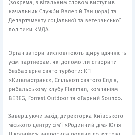
(зокрема, з вітальним словом виступив
начальник Служби Валерій Танцюра) та
Департаменту соціальної та ветеранської
політики КМДА.
Організатори висловлюють щиру вдячність
усім партнерам, які допомогли створити
безбар’єрне свято турботи: КП
«Київпастранс», Спільноті святого Егідія,
рибальському клубу Flagman, компаніям
BEREG, Forrest Outdoor та «Гарний Sound».
Завершуючи захід, директорка Київського
міського центру сім’ї «Родинний дім» Юлія
Ніколайчук запросила родини до зустрічі