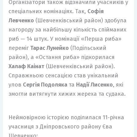
Організатори також відзначили учасників у
спеціальних номінаціях. Так,
Софія
Левченко
(Шевченківський район) здобула
нагороду за найбільшу кількість спійманих
риб — 14 штук. У номінації «Перша риба»
переміг
Тарас Лунейко
(Подільський
район), а «Остання риба» підкорилася
Халаф Каінат
(Шевченківський район).
Справжньою сенсацією став унікальний
улов
Сергія Подоляка
та
Надії Лисенко
, які
змогли витягнути хижих жереха та судака.
Неймовірною історією поділилася 11-річна
учасниця з Дніпровського району Єва
Шевченко: