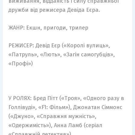
виживання, відданість і силу справжньої
дружби від режисера Девіда Еєра.
ЖАНР: Екшн, пригоди, трилер
РЕЖИСЕР: Девід Еєр («Королі вулиць»,
«Патруль», «Лють», «Загін самогубців»,
«Профі»)
У РОЛЯХ: Бред Пітт («Троя», «Одного разу в
Голлівуді», «F1: Фільм»), Джонатан Сіммонс
(«Джуно», «Справжня мужність»,
«Одержимість»), Анна Ламб (серіал
«Справжній детектив»)