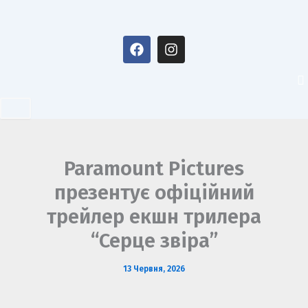
Перейти
до
F
I
вмісту
a
n
c
s
e
t
b
a
o
g
o
r
k
a
m
Paramount Pictures
презентує офіційний
трейлер екшн трилера
“Серце звіра”
13 Червня, 2026