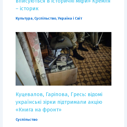
вписуються в історичні міфи» Кремля
– історик
Культура
,
Суспільство
,
Україна і Світ
Куцевалов, Гаріпова, Гресь: відомі
українські зірки підтримали акцію
«Книга на фронт»
Суспільство