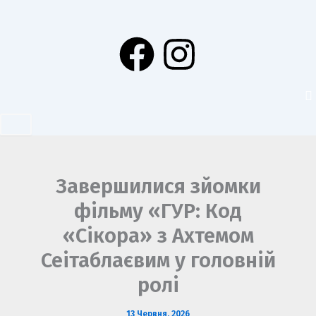
Перейти
до
F
I
вмісту
a
n
c
s
e
t
b
a
Завершилися зйомки
фільму «ГУР: Код
o
g
«Сікора» з Ахтемом
o
r
Сеітаблаєвим у головній
ролі
k
a
13 Червня, 2026