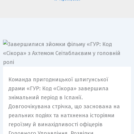
m
Команда пригодницької шпигунської
драми «ГУР: Код «Сікора» завершила
знімальний період в Іспанії.
Довгоочікувана стрічка, що заснована на
реальних подіях та натхненна історіями
героїзму й винахідливості офіцерів
Головного Управління Розвідки