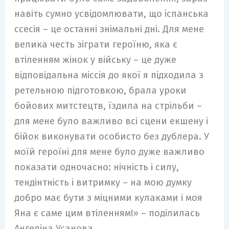
навіть сумно усвідомлювати, що іспанська
ссесія – це останні знімальні дні. Для мене
велика честь зіграти героїню, яка є
втіленням жінок у війську – це дуже
відповідальна міссія до якої я підходила з
ретельною підготовкою, брала уроки
бойових митстецтв, їздила на стрільби –
для мене було важливо всі сцени екшену і
бійок виконувати особисто без дублера. У
моїй героїні для мене було дуже важливо
показати одночасно: нічність і силу,
тендінтність і витримку – на мою думку
добро має бути з міцними кулаками і моя
Яна є саме цим втіленням!» – поділилась
Ангеліна Усанова