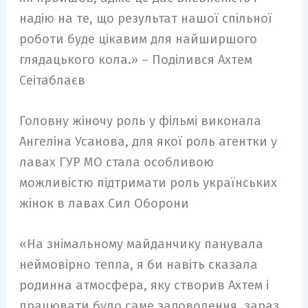
надію на те, що результат нашої спільної
роботи буде цікавим для найширшого
глядацького кола.» – Поділився Ахтем
Сеітаблаєв
Головну жіночу роль у фільмі виконала
Ангеліна Усанова, для якої роль агентки у
лавах ГУР МО стала особливою
можливістю підтримати роль українських
жінок в лавах Сил Оборони
«На знімальному майданчику панувала
неймовірно тепла, я би навіть сказала
родинна атмосфера, яку створив Ахтем і
працювати було саме задоволення, зараз