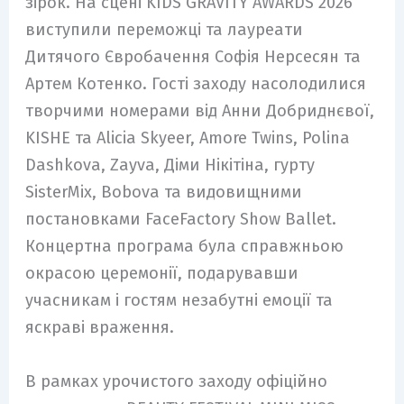
зірок. На сцені KIDS GRAVITY AWARDS 2026
виступили переможці та лауреати
Дитячого Євробачення Софія Нерсесян та
Артем Котенко. Гості заходу насолодилися
творчими номерами від Анни Добриднєвої,
KISHE та Alicia Skyeer, Amore Twins, Polina
Dashkova, Zayva, Діми Нікітіна, гурту
SisterMix, Bobova та видовищними
постановками FaceFactory Show Ballet.
Концертна програма була справжньою
окрасою церемонії, подарувавши
учасникам і гостям незабутні емоції та
яскраві враження.
В рамках урочистого заходу офіційно