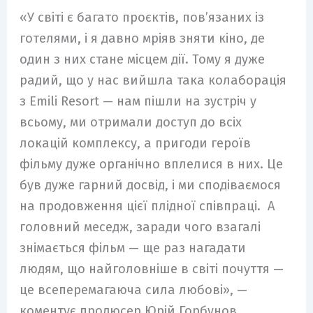
«У світі є багато проєктів, пов’язаних із
готелями, і я давно мріяв зняти кіно, де
один з них стане місцем дії. Тому я дуже
радий, що у нас вийшла така колаборація
з Emili Resort — нам пішли на зустріч у
всьому, ми отримали доступ до всіх
локацій комплексу, а пригоди героїв
фільму дуже органічно вплелися в них. Це
був дуже гарний досвід, і ми сподіваємося
на продовження цієї плідної співпраці. А
головний меседж, заради чого взагалі
знімається фільм — ще раз нагадати
людям, що найголовніше в світі почуття —
це всеперемагаюча сила любові», —
коментує продюсер Юрій Горбунов.