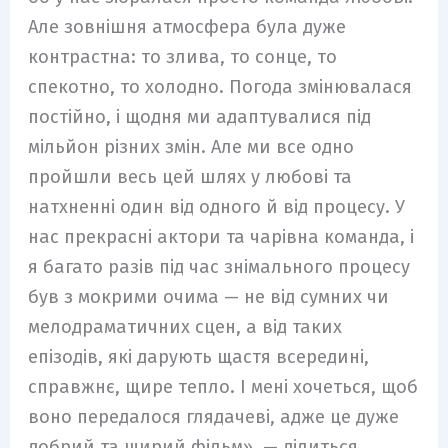
Але зовнішня атмосфера була дуже
контрастна: то злива, то сонце, то
спекотно, то холодно. Погода змінювалася
постійно, і щодня ми адаптувалися під
мільйон різних змін. Але ми все одно
пройшли весь цей шлях у любові та
натхненні один від одного й від процесу. У
нас прекрасні актори та чарівна команда, і
я багато разів під час знімального процесу
був з мокрими очима — не від сумних чи
мелодраматичних сцен, а від таких
епізодів, які дарують щастя всередині,
справжнє, щире тепло. І мені хочеться, щоб
воно передалося глядачеві, адже це дуже
добрий та щирий фільм», — ділиться