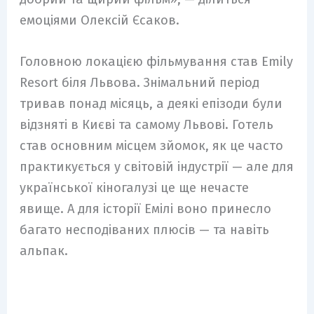
емоціями Олексій Єсаков.
Головною локацією фільмування став Emily
Resort біля Львова. Знімальний період
тривав понад місяць, а деякі епізоди були
відзняті в Києві та самому Львові. Готель
став основним місцем зйомок, як це часто
практикується у світовій індустрії — але для
української кіногалузі це ще нечасте
явище. А для історії Емілі воно принесло
багато несподіваних плюсів — та навіть
альпак.