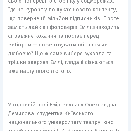
свою попередню сторінку у соцмережах,
їде на курорт у пошуках нового контенту,
що поверне їй мільйон підписників. Проте
замість лайків і фоловерів Емілі знаходить
справжнє кохання та постає перед
вибором — пожертвувати образом чи
любовʼю? Що ж саме вибере зухвала та
трішки зверхня Емілі, глядачі дізнаються
вже наступного лютого.
У головній ролі Емілі знялася Олександра
Демидова, студентка Київського
національного університету театру, кіно і
телебачення імені І. К. Карпенка-Карого. Її