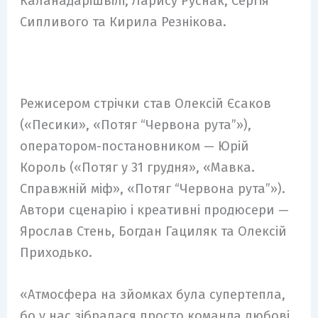
Каланадарiшвiлi, Ларису Руснак, Сергія
Сипливого та Кирила Резнікова.
Режисером стрічки став Олексій Єсаков
(«Песики», «Потяг “Червона рута”»),
оператором-постановником — Юрій
Король («Потяг у 31 грудня», «Мавка.
Справжній міф», «Потяг “Червона рута”»).
Автори сценарію і креативні продюсери —
Ярослав Стень, Богдан Гациляк та Олексій
Приходько.
«Атмосфера на зйомках була супертепла,
бо у нас зібралася просто команда любові.