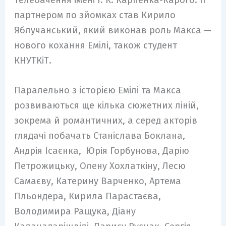
партнером по зйомках став Кирило
Яблучанський, який виконав роль Макса —
нового кохання Емілі, також студент
КНУТКіТ.
Паралельно з історією Емілі та Макса
розвиваються ще кілька сюжетних ліній,
зокрема й романтичних, а серед акторів
глядачі побачать Станіслава Боклана,
Андрія Ісаєнка, Юрія Горбунова, Дарію
Петрожицьку, Олену Хохлаткіну, Лесю
Самаєву, Катерину Варченко, Артема
Пльондера, Кирила Парастаєва,
Володимира Ращука, Діану