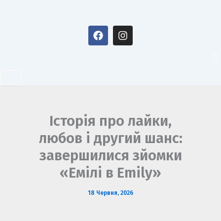
Перейти
до
F
I
вмісту
a
n
c
s
e
t
b
a
o
g
o
r
k
a
m
Історія про лайки,
любов і другий шанс:
завершилися зйомки
«Емілі в Emily»
18 Червня, 2026