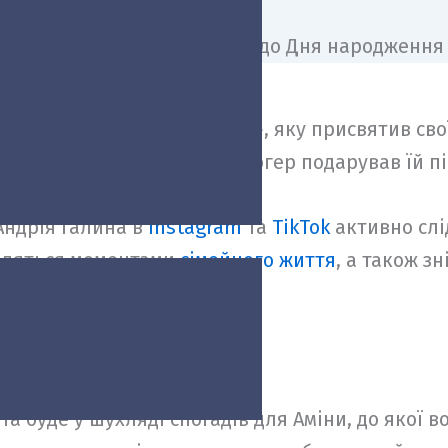
резентував пісню «Щічки», яку присвятив свої
ня, на честь якого тато-блогер подарував їй п
Андрія Галина в
Instagram
та
TikTok
активно слі
діляться моментами
сімейного життя
, а також з
сла у них на очах.
та буде у шухляді спогадів для Аміни, до якої 