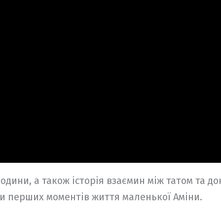
одини, а також історія взаємин між татом та до
 перших моментів життя маленької Аміни.