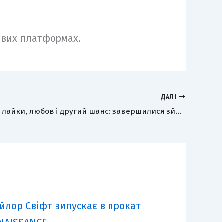
гових платформах.
ДАЛІ
Історія про лайки, любов і другий шанс: завершилися зйомки «Емілі в Emily»