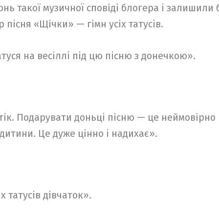
нь такої музичної сповіді блогера і залишили
р пісня «Щічки» — гімн усіх татусів.
уся на весіллі під цю пісню з донечкою».
тік. Подарувати доньці пісню — це неймовірно
дитини. Це дуже цінно і надихає».
х татусів дівчаток».