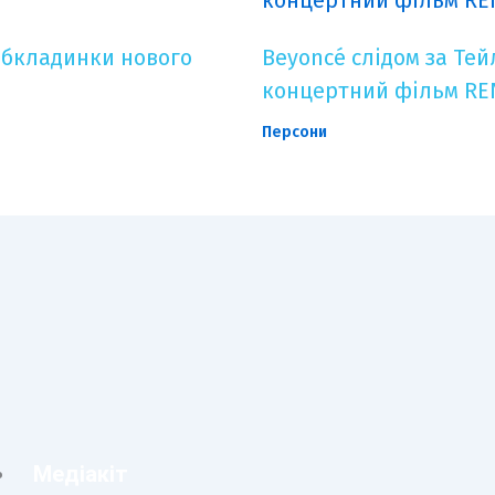
обкладинки нового
Beyoncé слідом за Тей
концертний фільм RE
Персони
Медіакіт