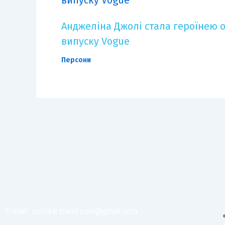
Анджеліна Джолі стала героїнею 
випуску Vogue
Персони
E-mail:
culture.trend.com@gmail.com