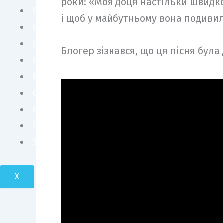
роки: «Моя доця настільки швидко
ПЕРСОНИ
і щоб у майбутньому вона подивил
ШОУ БІЗНЕС
LIFE STYLE
Блогер зізнався, що ця пісня була 
КУЛЬТУРА
FASHION
СУСПІЛЬСТВО
БІЗНЕС І ТЕХНОЛОГІЇ
ПОДОРОЖІ І КРАСА
УКРАЇНА І СВІТ
X