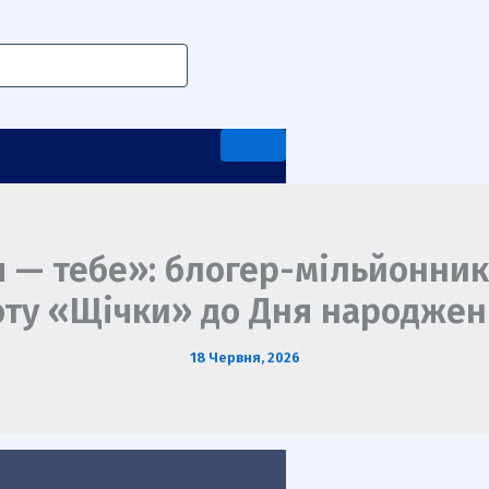
я — тебе»: блогер-мільйонни
оту «Щічки» до Дня народжен
А ПЕРЕДДИПЛОМНА ПРАКТИКА
18 Червня, 2026