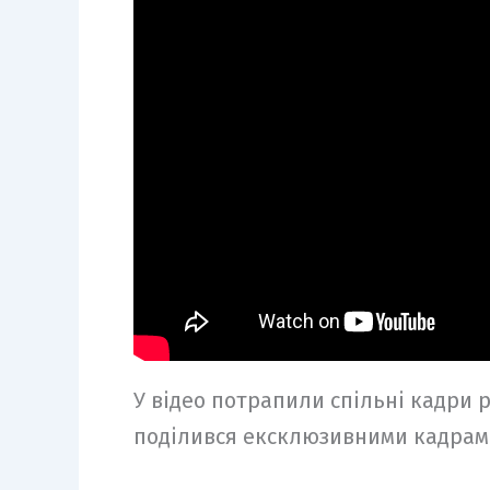
У відео потрапили спільні кадри р
поділився ексклюзивними кадрами