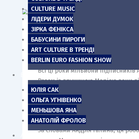
m
CULTURE MUSIC
ЛІДЕРИ ДУМОК
ЗІРКА ФЕНІКСА
БАБУСИНИ ПИРОГИ
Популярний блогер Андрій Галин п
ART CULTURE В ТРЕНДІ
відсвяткувала свій День Народжен
BERLIN EURO FASHION SHOW
Всі ці роки мільйони підписників 
БЛОГИ
Разом із дружиною Марією вони 
ЮЛІЯ САК
ролики. Тому донька блогера виро
ОЛЬГА УГНІВЕНКО
МЕНЬШОВА ЯНА
АНАТОЛІЙ ФРОЛОВ
За словами Андрія Галина, ця робо
АНОНСИ