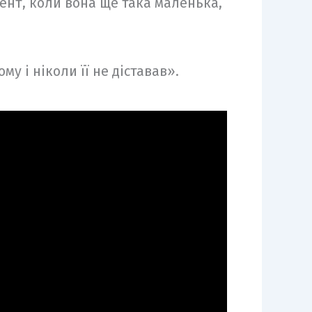
ент, коли вона ще така маленька,
му і ніколи її не діставав».