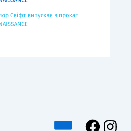
лор Свіфт випускає в прокат
NAISSANCE
F
I