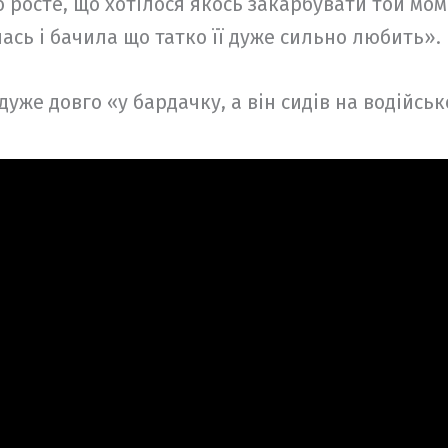
 росте, що хотілося якось закарбувати той мом
ась і бачила що татко її дуже сильно любить».
дуже довго «у бардачку, а він сидів на водійсько