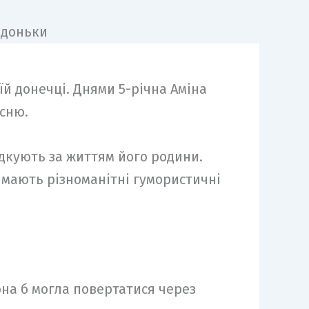
й донечці. Днями 5-річна Аміна
існю.
дкують за життям його родини.
німають різноманітні гумористичні
вона б могла повертатися через