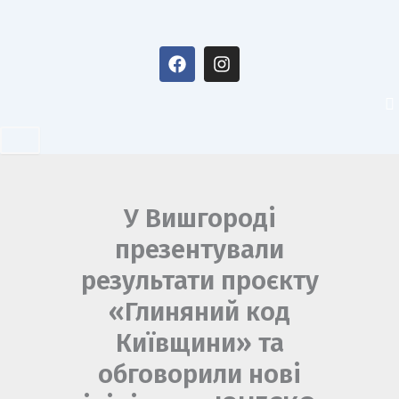
Перейти
до
F
I
вмісту
a
n
c
s
e
t
b
a
o
g
o
r
k
a
m
У Вишгороді
презентували
результати проєкту
«Глиняний код
Київщини» та
обговорили нові