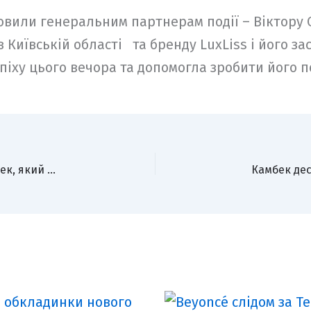
овили генеральним партнерам події – Віктору
 Київській області та бренду LuxLiss і його за
піху цього вечора та допомогла зробити його
SHYMAN презентує пісню «Перше кохання» – трек, який став початком його музичної історії