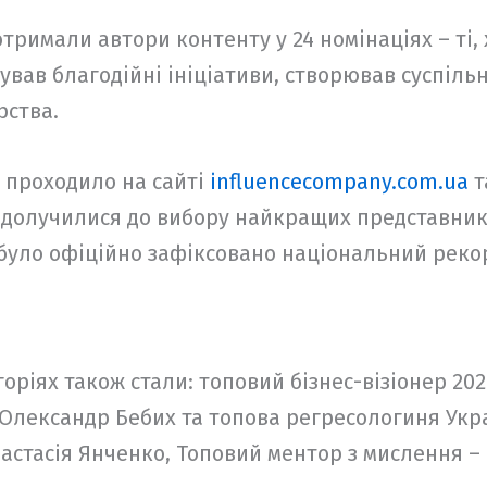
отримали автори контенту у 24 номінаціях – ті,
вував благодійні ініціативи, створював суспіл
рства.
 проходило на сайті
influencecompany.com.ua
т
в долучилися до вибору найкращих представникі
і було офіційно зафіксовано національний рекор
ріях також стали: топовий бізнес-візіонер 20
 Олександр Бебих та топова регресологиня Укр
астасія Янченко, Топовий ментор з мислення –