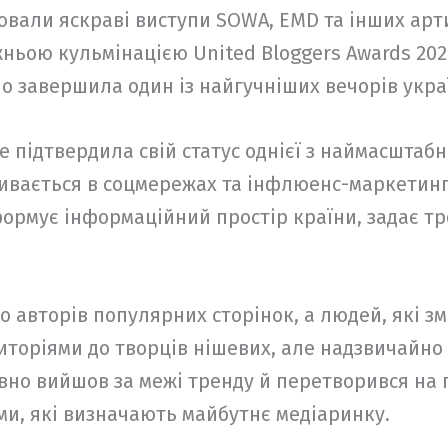
али яскраві виступи SOWA, EMD та інших артис
жньою кульмінацією United Bloggers Awards 202
о завершила один із найгучніших вечорів україн
е підтвердила свій статус однієї з наймасштаб
вивається в соцмережах та інфлюенс-маркетингу
 формує інформаційний простір країни, задає т
о авторів популярних сторінок, а людей, які з
иторіями до творців нішевих, але надзвичайно
авно вийшов за межі тренду й перетворився на 
ми, які визначають майбутнє медіаринку.