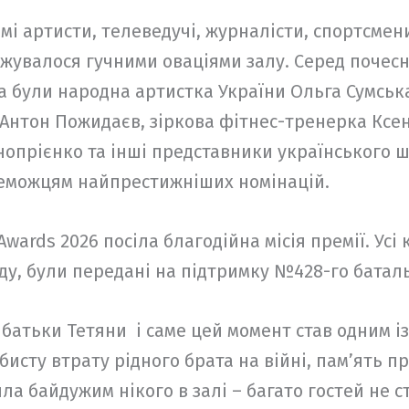
і артисти, телеведучі, журналісти, спортсмени 
увалося гучними оваціями залу. Серед почесни
а були народна артистка України Ольга Сумська
Антон Пожидаєв, зіркова фітнес-тренерка Ксені
опрієнко та інші представники українського шоу
реможцям найпрестижніших номінацій.
wards 2026 посіла благодійна місія премії. Усі 
оду, були передані на підтримку №428-го батал
 батьки Тетяни і саме цей момент став одним і
исту втрату рідного брата на війні, пам’ять п
а байдужим нікого в залі – багато гостей не с