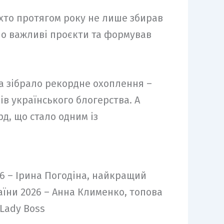
 хто протягом року не лише збирав
ьно важливі проєкти та формував
а зібрало рекордне охоплення –
в українського блогерства. А
д, що стало одним із
26 – Ірина Погодіна, найкращий
аїни 2026 – Анна Клименко, топова
 Lady Boss