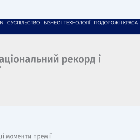
ON
СУСПІЛЬСТВО
БІЗНЕС І ТЕХНОЛОГІЇ
ПОДОРОЖІ І КРАСА
національний рекорд і
ї