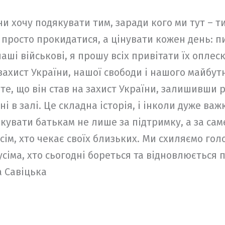
и хочу подякувати тим, заради кого ми тут – т
росто прокидатися, а цінувати кожен день: пит
наші військові, я прошу всіх привітати їх оплес
захист України, нашої свободи і нашого майбут
 те, що він став на захист України, залишивши р
ні в залі. Це складна історія, і інколи дуже ва
якувати батькам не лише за підтримку, а за сам
сім, хто чекає своїх близьких. Ми схиляємо гол
усіма, хто сьогодні бореться та відновлюється 
а Савіцька