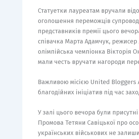
Статуетки лауреатам вручали відом
оголошення переможців супроводж
представників премії цього вечор
співачка Марта Адамчук, режисер 
олімпійська чемпіонка Вікторія Он
мали честь вручати нагороди пе
Важливою місією United Bloggers A
благодійних ініціатив під час зах
У залі цього вечора були присутні
Промова Тетяни Савіцької про особ
українських військових не залишил