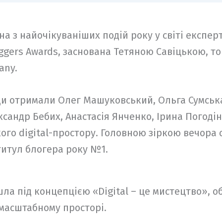
дна з найочікуваніших подій року у світі експерт
ggers Awards, заснована Тетяною Савіцькою, т
any.
ди отримали Олег Машуковський, Ольга Сумська,
ксандр Бебих, Анастасія Янченко, Ірина Погоді
ого digital-простору. Головною зіркою вечора 
титул блогера року №1.
ла під концепцією «Digital – це мистецтво», об
масштабному просторі.