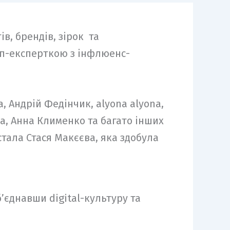
ів, брендів, зірок та
оп-експерткою з інфлюенс-
 Андрій Федінчик, alyona alyona,
на, Анна Клименко та багато інших
стала Стася Макєєва, яка здобула
’єднавши digital-культуру та