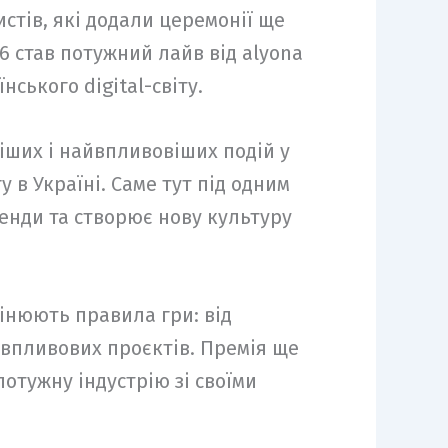
тів, які додали церемонії ще
6 став потужний лайв від alyona
ського digital-світу.
ніших і найвпливовіших подій у
 в Україні. Саме тут під одним
ренди та створює нову культуру
мінюють правила гри: від
 впливових проєктів. Премія ще
потужну індустрію зі своїми