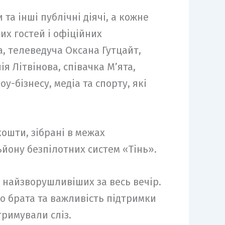
та інші публічні діячі, а кожне
х гостей і офіційних
, телеведуча Оксана Гутцайт,
я Літвінова, співачка М’ята,
-бізнесу, медіа та спорту, які
кошти, зібрані в межах
ьйону безпілотних систем «Тінь».
з найзворушливіших за весь вечір.
ро брата та важливість підтримки
тримували сліз.