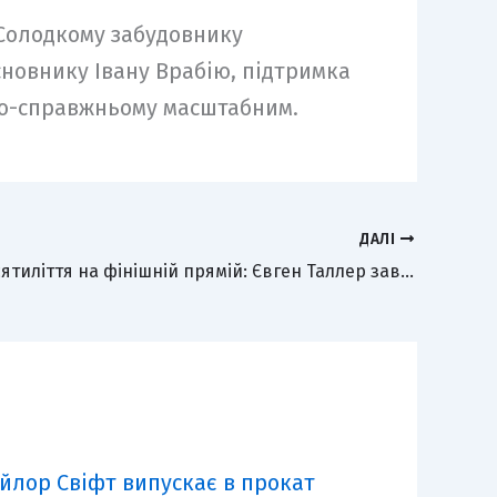
 Солодкому забудовнику
сновнику Івану Врабію, підтримка
 по-справжньому масштабним.
ДАЛІ
Камбек десятиліття на фінішній прямій: Євген Таллер завершив зйомки повнометражного фільму «Київ. День-Ніч»