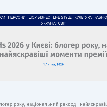
НСИ
ПЕРСОНИ
ШОУ БІЗНЕС
LIFE STYLE
КУЛЬТУРА
FASHI
УКРАЇНА І СВІТ
ds 2026 у Києві: блогер року, 
найяскравіші моменти премі
1 Липня, 2026