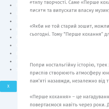
етапу творчості. Саме «Перше ко
ПЕРСОНИ
писати та випускати власну музик
ШОУ БІЗНЕС
LIFE STYLE
«Якби не той старий зошит, можливо
КУЛЬТУРА
сьогодні. Тому “Перше кохання” д
FASHION
СУСПІЛЬСТВО
БІЗНЕС І ТЕХНОЛОГІЇ
ПОДОРОЖІ І КРАСА
Попри ностальгійну історію, трек
УКРАЇНА І СВІТ
приспів створюють атмосферу юнос
пам’яті назавжди, незалежно від т
X
«Перше кохання» – це нагадуванн
повертаємося навіть через роки. 