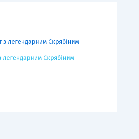
з легендарним Скрябіним