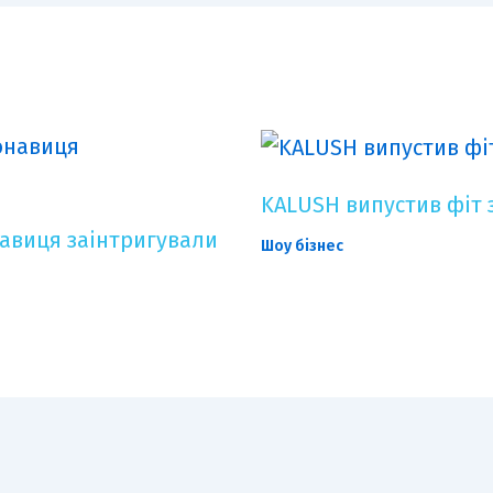
KALUSH випустив фіт 
онавиця заінтригували
Шоу бізнес