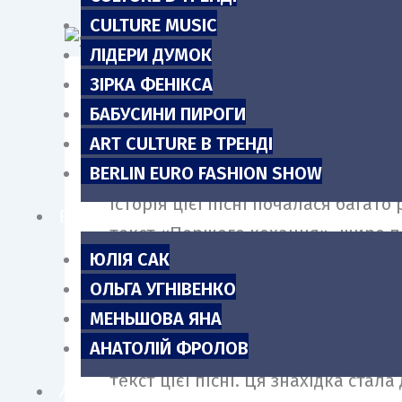
m
CULTURE MUSIC
ЛІДЕРИ ДУМОК
ЗІРКА ФЕНІКСА
БАБУСИНИ ПИРОГИ
Український виконавець SHYMAN п
ART CULTURE В ТРЕНДІ
стала відправною точкою його тв
BERLIN EURO FASHION SHOW
Історія цієї пісні почалася багат
БЛОГИ
текст «Першого кохання», щиро п
ЮЛІЯ САК
хоча б раз відчував силу першого 
ОЛЬГА УГНІВЕНКО
шляхом.
МЕНЬШОВА ЯНА
АНАТОЛІЙ ФРОЛОВ
Минуло багато років, і вже дорос
текст цієї пісні. Ця знахідка ста
АНОНСИ