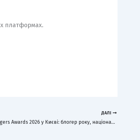
их платформах.
ДАЛІ
United Bloggers Awards 2026 у Києві: блогер року, національний рекорд і найяскравіші моменти премії