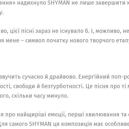
хання» надихнуло SHYMAN не лише завершити к
у.
, цієї пісні зараз не існувало б. І, можливо, н
ля мене – символ початку нового творчого етап
 звучить сучасно й драйвово. Енергійний поп-ро
ті, свободи й безтурботності. Це пісня про ті
ого, скільки часу минуло.
я про найщиріші емоції, перші хвилювання та 
Для самого SHYMAN ця композиція має особливе