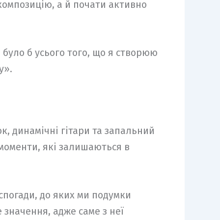
омпозицію, а й почати активно
е було б усього того, що я створюю
у».
к, динамічні гітари та запальний
 моменти, які залишаються в
спогади, до яких ми подумки
 значення, адже саме з неї