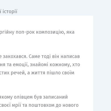
гійну поп-рок композицію, яка
е закохався. Саме тоді він написав
 та емоції, знайомі кожному, хто
стих речей, а життя пішло своїм
 якому олівцем був записаний
своєї мрії та поштовхом до нового