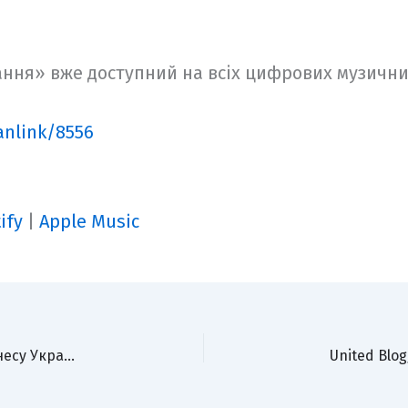
ння» вже доступний на всіх цифрових музичн
anlink/8556
ify
|
Apple Music
MÉLOVIN отримав відзнаку за розвиток шоу-бізнесу України