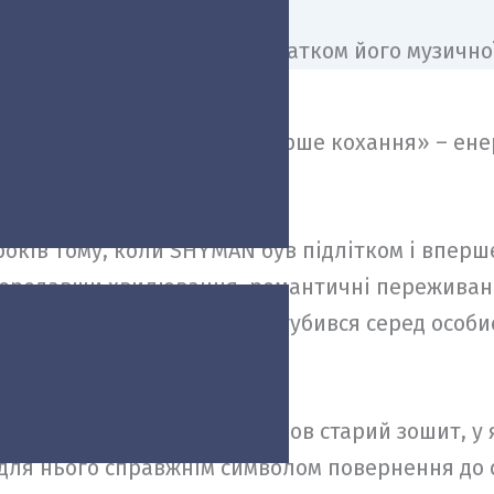
резентує новий сингл «Перше кохання» – енер
орчого шляху.
о років тому, коли SHYMAN був підлітком і вперш
ередавши хвилювання, романтичні переживання
почуття. Згодом рукопис загубився серед особи
лим артист випадково знайшов старий зошит, у
ла для нього справжнім символом повернення до 