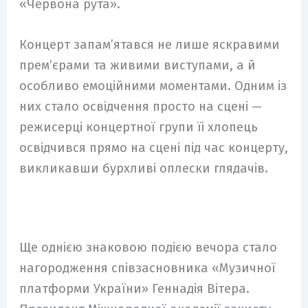
«Червона рута».
Концерт запам’ятався не лише яскравими
прем’єрами та живими виступами, а й
особливо емоційними моментами. Одним із
них стало освідчення просто на сцені —
режисерці концертної групи їі хлопець
освідчився прямо на сцені під час концерту,
викликавши бурхливі оплески глядачів.
Ще однією знаковою подією вечора стало
нагородження співзасновника «Музичної
платформи України» Геннадія Вітера.