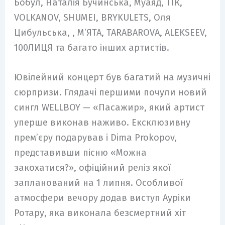
Бобул, Наталія Бучинська, Муаяд, ТІК,
VOLKANOV, SHUMEI, BRYKULETS, Оля
Цибульська, , М’ЯТА, TARABAROVA, ALEKSEEV,
100ЛИЦЯ та багато інших артистів.
Ювілейний концерт був багатий на музичні
сюрпризи. Глядачі першими почули новий
сингл WELLBOY — «Пасажир», який артист
уперше виконав наживо. Ексклюзивну
прем’єру подарував і Dima Prokopov,
представивши пісню «Можна
закохатися?», офіційний реліз якої
запланований на 1 липня. Особливої
атмосфери вечору додав виступ Ауріки
Ротару, яка виконала безсмертний хіт