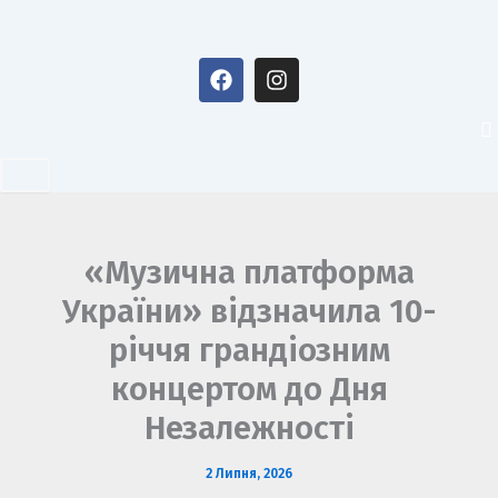
Перейти
до
F
I
вмісту
a
n
c
s
e
t
b
a
o
g
o
r
k
a
m
«Музична платформа
України» відзначила 10-
річчя грандіозним
концертом до Дня
Незалежності
2 Липня, 2026