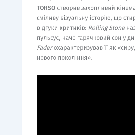
TORSO
створив захопливий кінема
сміливу візуальну історію, що сти
відгуки критиків:
Rolling Stone
наз
пульсує, наче гарячковий сон у д
Fader
охарактеризував її як «сир
нового покоління».