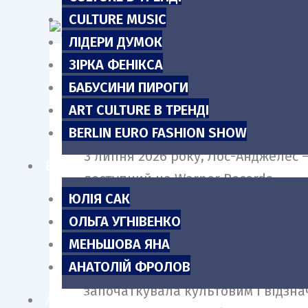
m
CULTURE MUSIC
ЛІДЕРИ ДУМОК
ЗІРКА ФЕНІКСА
БАБУСИНИ ПИРОГИ
«Люди думають, що танцювальна м
ART CULTURE В ТРЕНДІ
місце, це межа. Ритуальний прості
BERLIN EURO FASHION SHOW
3 липня 2026 року, Лос-Анджелес
БЛОГИ
доступний на Warner Records.
ЮЛІЯ САК
ОЛЬГА УГНІВЕНКО
https://madonna.lnk.to/Confessio
МЕНЬШОВА ЯНА
АНАТОЛІЙ ФРОЛОВ
Возз’єднавшись із продюсером
Ст
започаткувала культовим і відз
АНОНСИ