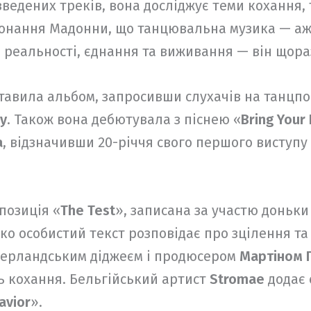
ведених треків, вона досліджує теми кохання, 
онання Мадонни, що танцювальна музика — аж 
д реальності, єднання та виживання — він щора
авила альбом, запросивши слухачів на танцпол
ay
. Також вона дебютувала з піснею «
Bring Your
a
, відзначивши 20-річчя свого першого виступу
позиція «
The Test
», записана за участю доньк
око особистий текст розповідає про зцілення та 
дерландським діджеєм і продюсером
Мартіном 
ть кохання. Бельгійський артист
Stromae
додає 
avior
».