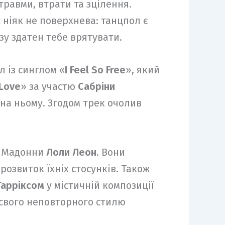
травми, втрати та зцілення.
ніяк не поверхнева: танцпол є
зу здатен тебе врятувати.
 із синглом «
I Feel So Free
», який
 Love
» за участю
Сабріни
 на ньому. Згодом трек очолив
и Мадонни
Лоли Леон
. Вони
розвиток їхніх стосунків. Також
Гарріксом
у містичній композиції
свого неповторного стилю