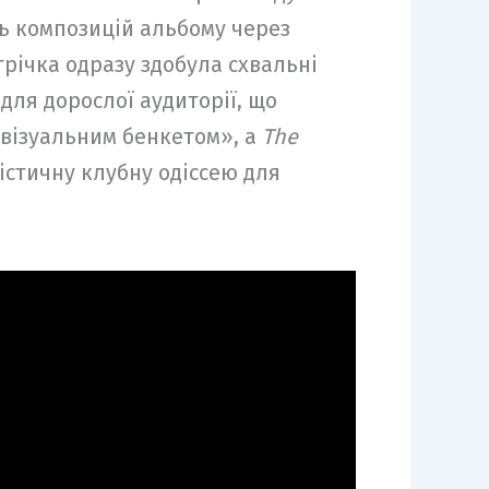
ь композицій альбому через
трічка одразу здобула схвальні
для дорослої аудиторії, що
візуальним бенкетом», а
The
істичну клубну одіссею для