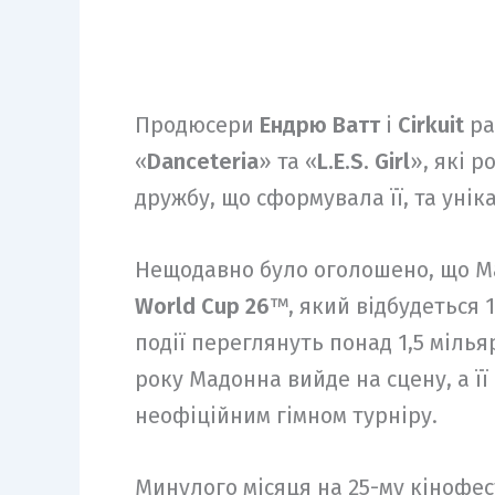
Продюсери
Ендрю Ватт
і
Cirkuit
ра
«
Danceteria
» та «
L.E.S. Girl
», які 
дружбу, що сформувала її, та ун
Нещодавно було оголошено, що Ма
World Cup 26
™, який відбудеться 
події переглянуть понад 1,5 мілья
року Мадонна вийде на сцену, а її
неофіційним гімном турніру.
Минулого місяця на 25-му кінофес