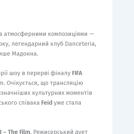
а атмосферними композиціями —
ку, легендарний клуб Danceteria,
лише Мадонна.
рії шоу в перерві фіналу
FIFA
um. Очікується, що трансляцію
йвизначніших культурних моментів
ського співака
Feid
уже стала
I – The Film
. Режисерський дует