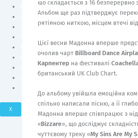
що складається з 16 безперервно з
ПЕРСОНИ
Альбом ще раз підтверджує перек
ШОУ БІЗНЕС
рятівною ниткою, місцем втечі ві
LIFE STYLE
КУЛЬТУРА
Цієї весни Мадонна вперше предст
FASHION
очолив чарт
Billboard Dance Airpl
СУСПІЛЬСТВО
Карпентер
на фестивалі
Coachell
БІЗНЕС І ТЕХНОЛОГІЇ
британський UK Club Chart.
ПОДОРОЖІ І КРАСА
УКРАЇНА І СВІТ
До альбому увійшла емоційна ком
спільно написали пісню, а її глиб
X
Мадонна вперше співпрацює з ні
«
Bizzare
», що досліджує складніс
чуттєвому треку «
My Sins Are My S