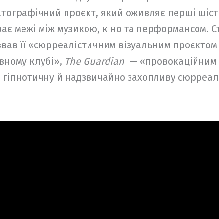
тографічний проєкт, який оживляє перші шіст
рає межі між музикою, кіно та перформансом. С
вав її «сюрреалістичним візуальним проєктом 
ивному клубі»,
The Guardian
— «провокаційним 
у, гіпнотичну й надзвичайно захопливу сюрреал