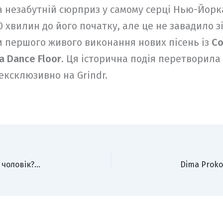
незабутній сюрприз у самому серці Нью-Йорка
 хвилин до його початку, але це не завадило з
и першого живого виконання нових пісень із
Co
a Dance Floor
. Ця історична подія перетворил
ексклюзивно на Grindr.
ANNA MANU презентувала кліп на пісню «Де мій чоловік?» про віру в справжнє кохання