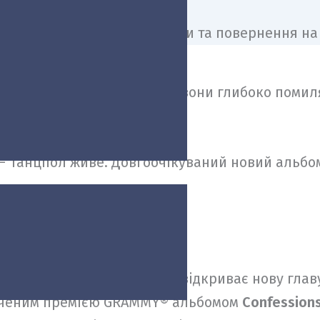
узика — поверхнева, але вони глибоко помиля
р, де рух замінює мову».
 — Танцпол живе. Довгоочікуваний новий альб
ns2
юартом Прайсом
, Мадонна відкриває нову глав
наченим премією GRAMMY® альбомом
Confessions