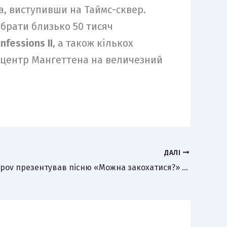
, виступивши на Таймс-сквер.
ібрати близько 50 тисяч
nfessions II
, а також кількох
а центр Мангеттена на величезний
ДАЛІ
Dima Prokopov презентував пісню «Можна закохатися?» та зробив своїх прихильників героями кліпу