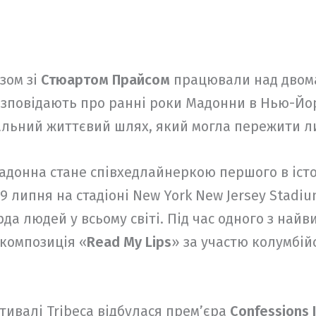
зом зі
Стюартом Прайсом
працювали над двом
розповідають про ранні роки Мадонни в Нью-Йор
ікальний життєвий шлях, який могла пережити 
донна стане співхедлайнеркою першого в істо
19 липня на стадіоні New York New Jersey Stadi
рда людей у всьому світі. Під час одного з на
 композиція «
Read My Lips
» за участю колумбій
тивалі Tribeca відбулася прем’єра
Confessions I