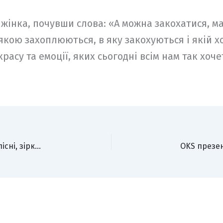
на жінка, почувши слова: «А можна закохатися, м
якою захоплюються, в яку закохуються і якій х
красу та емоції, яких сьогодні всім нам так хоч
Madonna випустила альбом Confessions II: нові пісні, зіркові дуети та повернення на танцпол