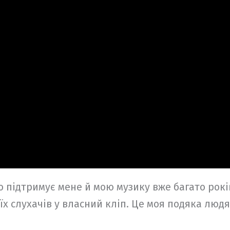
 підтримує мене й мою музику вже багато років
х слухачів у власний кліп. Це моя подяка людя