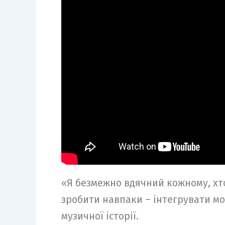
«Я безмежно вдячний кожному, хто
зробити навпаки – інтегрувати мої
музичної історії.