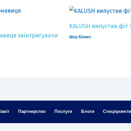
KALUSH випустив фіт 
онавиця заінтригували
Шоу бізнес
іакіт
Партнерство
Послуги
Блоги
Спецпроект
K