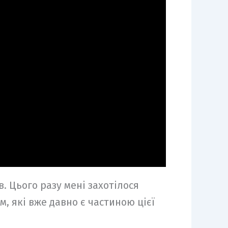
. Цього разу мені захотілося
м, які вже давно є частиною цієї