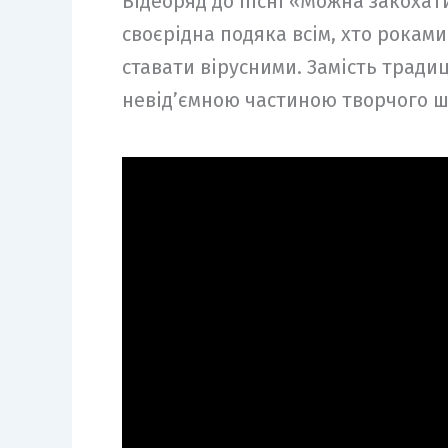
Відеоряд до пісні «Можна закохати
своєрідна подяка всім, хто роками
ставати вірусними. Замість традиц
невід’ємною частиною творчого шл