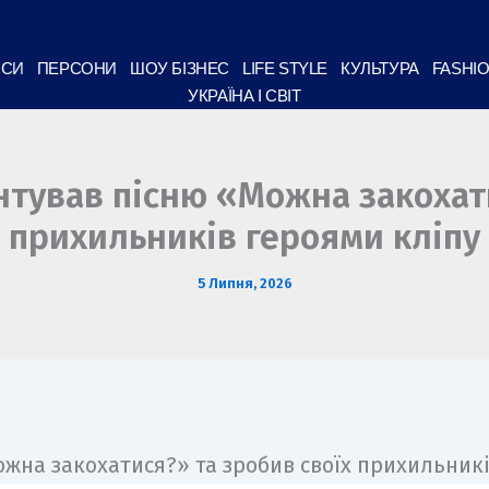
НСИ
ПЕРСОНИ
ШОУ БІЗНЕС
LIFE STYLE
КУЛЬТУРА
FASHI
УКРАЇНА І СВІТ
нтував пісню «Можна закохати
прихильників героями кліпу
5 Липня, 2026