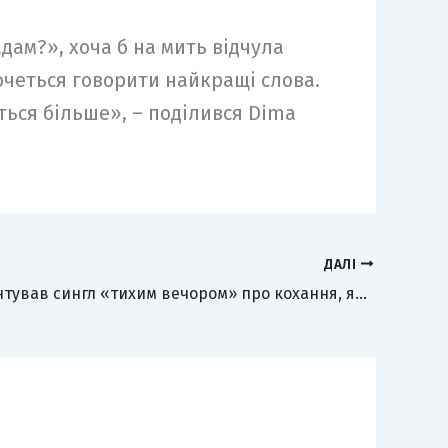
адам?», хоча б на мить відчула
очеться говорити найкращі слова.
еться більше», – поділився Dima
ДАЛІ
OKS презентував сингл «тихим вечором» про кохання, яке витримало всі випробування