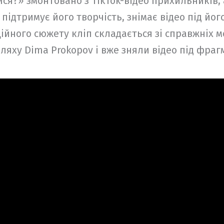
ся?» змонтовано з TikTok-відео прихильників, а
 підтримує його творчість, знімає відео під йог
ійного сюжету кліп складається зі справжніх мо
яху Dima Prokopov і вже зняли відео під фрагм