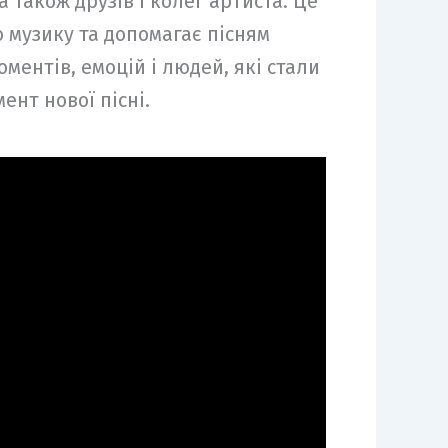
 також друзів і колег артиста. Це
о музику та допомагає пісням
ментів, емоцій і людей, які стали
ент нової пісні.