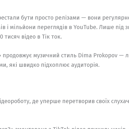
рестали бути просто релізами — вони регулярно
в і мільйони переглядів в YouTube. Лише під зв
 тисяч відео в Тік ток.
 продовжує музичний стиль Dima Prokopov — ле
и, які швидко підхоплює аудиторія.
відеороботу, де уперше перетворив своїх слухач