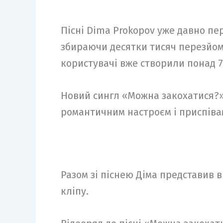
Пісні Dima Prokopov уже давно пе
збираючи десятки тисяч перезйомі
користувачі вже створили понад 70
Новий сингл «Можна закохатися?»
романтичним настроєм і приспівам
Разом зі піснею Діма представив 
кліпу.