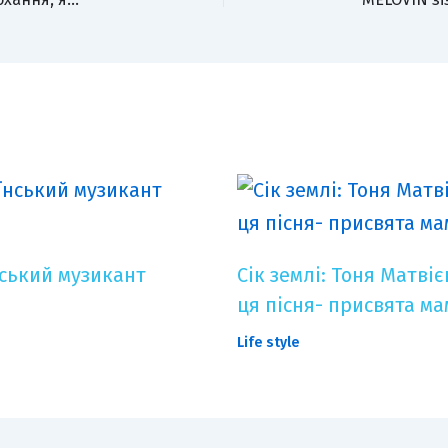
нський музикант
Сік землі: Тоня Матві
ця пісня- присвята ма
Life style