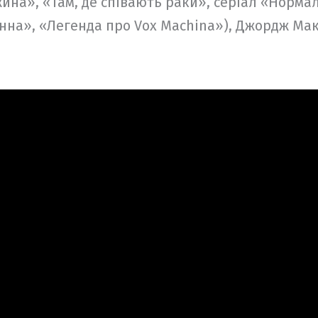
жина», «Там, де співають раки», серіал «Норма
анна», «Легенда про Vox Machina»), Джордж Мак