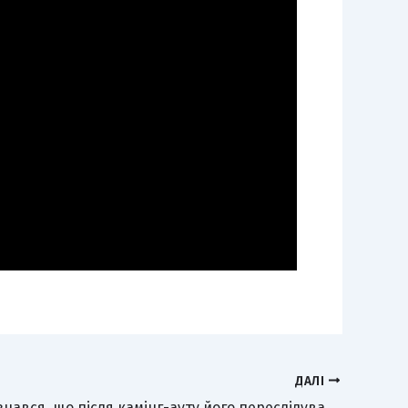
ДАЛІ
MÉLOVIN зізнався, що після камінг-ауту його переслідували з пістолетом: відверте інтерв’ю у шоу «Що ДаLee»