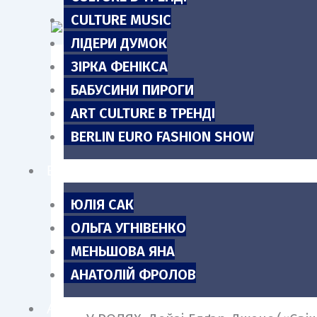
m
CULTURE MUSIC
ЛІДЕРИ ДУМОК
ЗІРКА ФЕНІКСА
БАБУСИНИ ПИРОГИ
Focus Features і Working Title п
ART CULTURE В ТРЕНДІ
чуттєвість». Це чарівна, дотепна 
BERLIN EURO FASHION SHOW
сестринської відданості з Дейзі Е
БЛОГИ
ЮЛІЯ САК
ЖАНР: іісторичний, романтика
ОЛЬГА УГНІВЕНКО
МЕНЬШОВА ЯНА
РЕЖИСЕРКА: Джорджія Оклі («Blue
АНАТОЛІЙ ФРОЛОВ
АНОНСИ