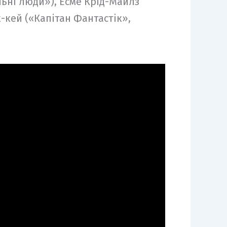
льні люди»), Есме Крід-Майлз
-кей («Капітан Фантастік»,