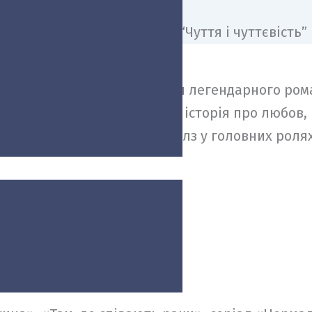
редставляють нове прочитання легендарного ром
та надзвичайно прониклива історія про любов, 
дґар-Джонс та Есме Крід-Майлз у головних ролях
 Jean»)