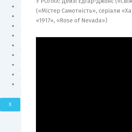
У РОЛЯХ: Дейзі Едґар-Джонс («Сві
ПЕРСОНИ
(«Містер Самотність», серіали «Х
ШОУ БІЗНЕС
«1917», «Rose of Nevada»)
LIFE STYLE
КУЛЬТУРА
FASHION
СУСПІЛЬСТВО
БІЗНЕС І ТЕХНОЛОГІЇ
ПОДОРОЖІ І КРАСА
УКРАЇНА І СВІТ
X