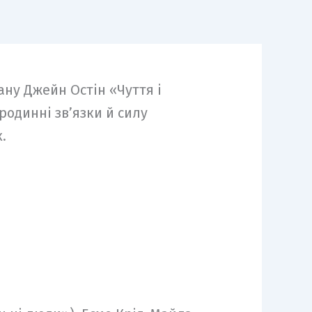
ану Джейн Остін «Чуття і
родинні зв’язки й силу
.