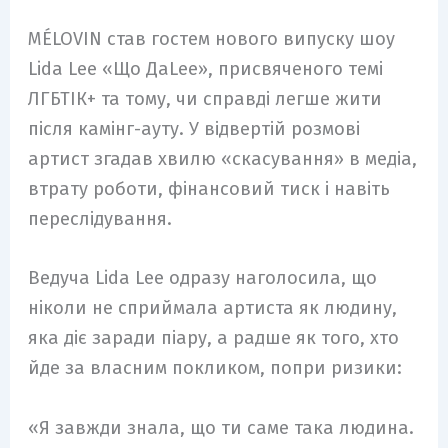
MÉLOVIN став гостем нового випуску шоу
Lida Lee «Що ДаLee», присвяченого темі
ЛГБТІК+ та тому, чи справді легше жити
після камінг-ауту. У відвертій розмові
артист згадав хвилю «скасування» в медіа,
втрату роботи, фінансовий тиск і навіть
переслідування.
Ведуча Lida Lee одразу наголосила, що
ніколи не сприймала артиста як людину,
яка діє заради піару, а радше як того, хто
йде за власним покликом, попри ризики:
«Я завжди знала, що ти саме така людина.