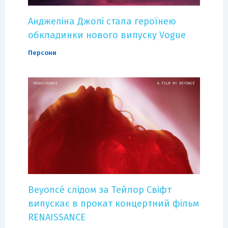
Анджеліна Джолі стала героїнею
обкладинки нового випуску Vogue
Персони
Beyoncé слідом за Тейлор Свіфт
випускає в прокат концертний фільм
RENAISSANCE