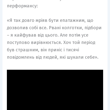
перформансу:
«Я так довго мріяв бути епатажним, що
дозволив собі все. Рвані колготки, підбори
– я кайфував від цього. Але потім усе
поступово вирівнюється. Хоч той період
був страшним, він приніс і тисячі
повідомлень від людей, які шукали себе».