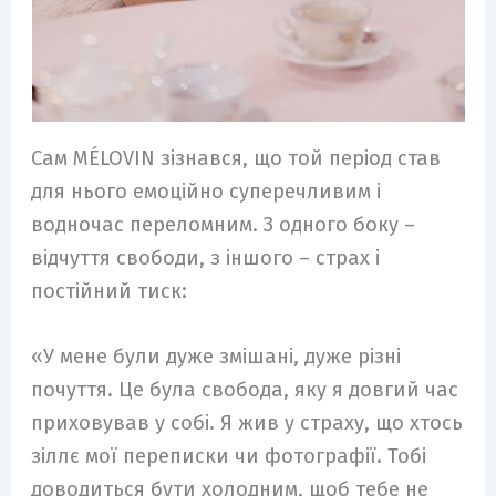
Сам MÉLOVIN зізнався, що той період став
для нього емоційно суперечливим і
водночас переломним. З одного боку –
відчуття свободи, з іншого – страх і
постійний тиск:
«У мене були дуже змішані, дуже різні
почуття. Це була свобода, яку я довгий час
приховував у собі. Я жив у страху, що хтось
зіллє мої переписки чи фотографії. Тобі
доводиться бути холодним, щоб тебе не