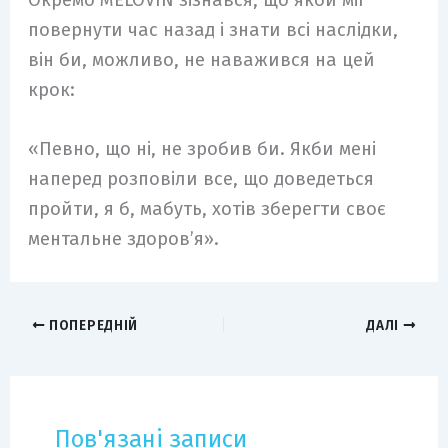
Окремо MÉLOVIN зізнався, що якби міг
повернути час назад і знати всі наслідки,
він би, можливо, не наважився на цей
крок:
«Певно, що ні, не зробив би. Якби мені
наперед розповіли все, що доведеться
пройти, я б, мабуть, хотів зберегти своє
ментальне здоров’я».
ПОПЕРЕДНІЙ
ДАЛІ
Пов'язані записи