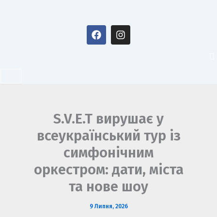
Перейти
до
F
I
вмісту
a
n
c
s
e
t
b
a
o
g
o
r
k
a
m
S.V.E.T вирушає у
всеукраїнський тур із
симфонічним
оркестром: дати, міста
та нове шоу
9 Липня, 2026