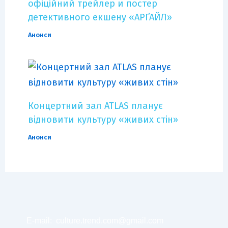
офіційний трейлер и постер
детективного екшену «АРҐАЙЛ»
Анонси
Концертний зал ATLAS планує
відновити культуру «живих стін»
Анонси
E-mail:
culture.trend.com@gmail.com