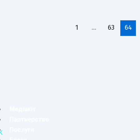
1
…
63
64
Медіакіт
Партнерство
Послуги
K