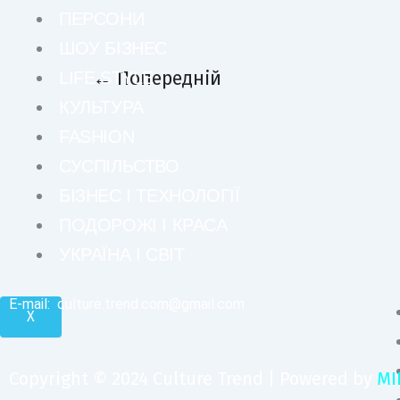
ПЕРСОНИ
ШОУ БІЗНЕС
←
Попередній
LIFE STYLE
КУЛЬТУРА
FASHION
СУСПІЛЬСТВО
БІЗНЕС І ТЕХНОЛОГІЇ
ПОДОРОЖІ І КРАСА
УКРАЇНА І СВІТ
E-mail:
culture.trend.com@gmail.com
X
Copyright © 2024 Culture Trend | Powered by
MI