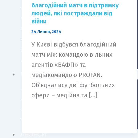
m
благодійний матч в підтримку
CULTURE MUSIC
людей, які постраждали від
ЛІДЕРИ ДУМОК
війни
ЗІРКА ФЕНІКСА
24 Липня, 2024
БАБУСИНИ ПИРОГИ
У Києві відбувся благодійний
ART CULTURE В ТРЕНДІ
матч між командою вільних
BERLIN EURO FASHION SHOW
агентів «ВАФП» та
БЛОГИ
медіакомандою PROFAN.
Об’єдналися дві футбольних
ЮЛІЯ САК
сфери – медійна та […]
ОЛЬГА УГНІВЕНКО
МЕНЬШОВА ЯНА
АНАТОЛІЙ ФРОЛОВ
АНОНСИ